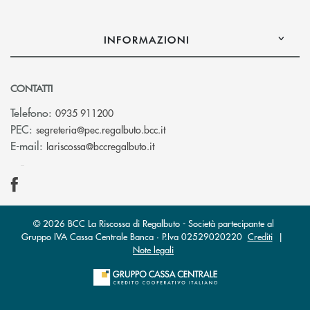
INFORMAZIONI
CONTATTI
Telefono:
0935 911200
(si apre l’app di posta elettron
PEC:
segreteria@pec.regalbuto.bcc.it
(si apre l’app di posta elettronica
E-mail:
lariscossa@bccregalbuto.it
© 2026 BCC La Riscossa di Regalbuto - Società partecipante al
Gruppo IVA Cassa Centrale Banca · P.Iva 02529020220
Crediti
|
Note legali