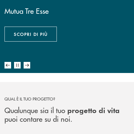
Mutua Tre Esse
Mutuo prima casa, fino al
Catastrofi Naturali
AsSìRisk
100%
con
del prezzo di acquisto
accesso alla garanzia statale
SCOPRI DI PIÙ
SCOPRI DI PIÙ
SCOPRI DI PIÙ
QUAL È IL TUO PROGETTO?
Qualunque sia il tuo
progetto di vita
puoi contare su di noi.