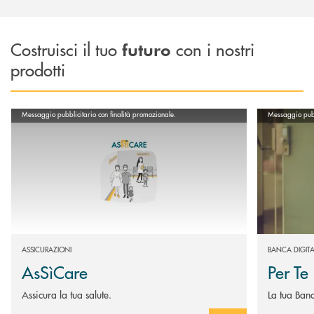
Costruisci il tuo
con i nostri
futuro
prodotti
Scopri di più AsSìCare
Scopri di più
Messaggio pubblicitario con finalità promozionale.
Messaggio pubbl
ASSICURAZIONI
BANCA DIGITA
AsSìCare
Per Te
Assicura la tua salute.
La tua Ban