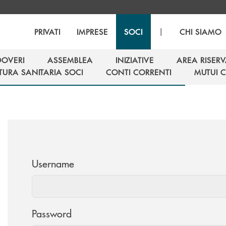
|
PRIVATI
IMPRESE
SOCI
CHI SIAMO
 DOVERI
ASSEMBLEA
INIZIATIVE
AREA RISER
 DOVERI
ASSEMBLEA
INIZIATIVE
AREA RISER
TURA SANITARIA SOCI
CONTI CORRENTI
MUTUI 
TURA SANITARIA SOCI
CONTI CORRENTI
MUTUI 
Username
Password