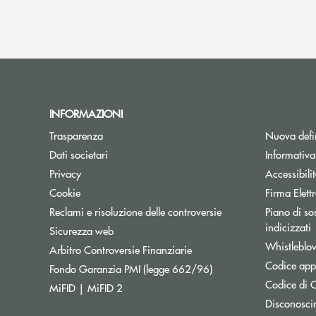
INFORMAZIONI
Trasparenza
Nuova defin
Dati societari
Informativ
Privacy
Accessibili
Cookie
Firma Elet
Reclami e risoluzione delle controversie
Piano di sos
A
indicizzati
Sicurezza web
Whistleblo
Apre una nuova finestra
Arbitro Controversie Finanziarie
Codice appa
Apre una nuova finestr
Fondo Garanzia PMI (legge 662/96)
Codice di C
MiFID | MiFID 2
Disconosci