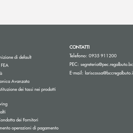
CONTATTI
Telefono:
0935 911200
izione di default
PEC:
segreteria@pec.regalbuto.bc
Apre una nuova finestra
a FEA
E-mail:
lariscossa@bccregalbuto.i
tà
tronica Avanzata
tituzione dei tassi nei prodotti
pre una nuova finestra
wing
lti
a
Apre una nuova finestra
ondotta dei Fornitori
mento operazioni di pagamento