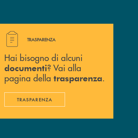
Hai bisogno di alcuni documenti ? Vai alla pagina della 
TRASPARENZA
Hai bisogno di alcuni
? Vai alla
documenti
pagina della
.
trasparenza
TRASPARENZA