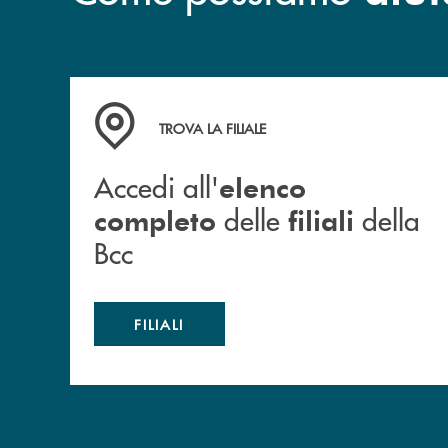
Accedi all' elenco completo delle filiali della B
TROVA LA FILIALE
Accedi all'
elenco
delle
della
completo
filiali
Bcc
FILIALI