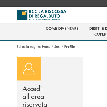
Salta al contenuto principale
COME DIVENTARE
DIRITTI E
COME DIVENTARE
DIRITTI E
COPER
COPER
Sei nella pagina:
Home
/
Soci
/
Profilo
Accedi
all'area
riservata