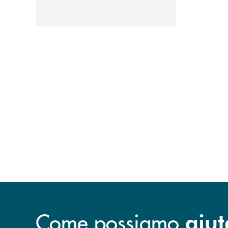
Come possiamo
aiut