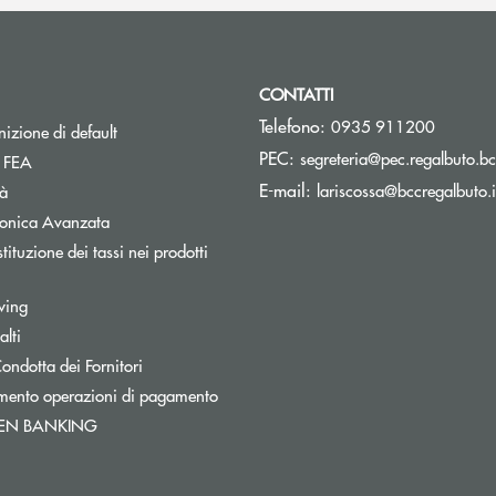
CONTATTI
Telefono:
0935 911200
izione di default
PEC:
segreteria@pec.regalbuto.bc
Apre una nuova finestra
a FEA
E-mail:
lariscossa@bccregalbuto.i
tà
tronica Avanzata
tituzione dei tassi nei prodotti
pre una nuova finestra
wing
lti
a
Apre una nuova finestra
ondotta dei Fornitori
mento operazioni di pagamento
Apre una nuova finestra
PEN BANKING