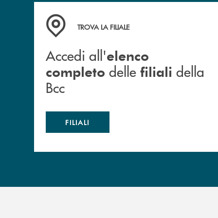
Accedi all' elenco completo delle filiali della B
TROVA LA FILIALE
Accedi all'
elenco
delle
della
completo
filiali
Bcc
FILIALI