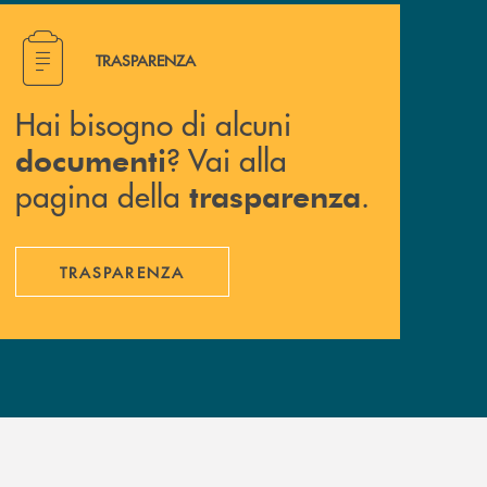
Hai bisogno di alcuni documenti ? Vai alla pagina della 
TRASPARENZA
Hai bisogno di alcuni
? Vai alla
documenti
pagina della
.
trasparenza
TRASPARENZA