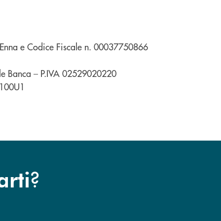
ed Enna e Codice Fiscale n. 00037750866
ale Banca – P.IVA 02529020220
ZS100U1
?
arti