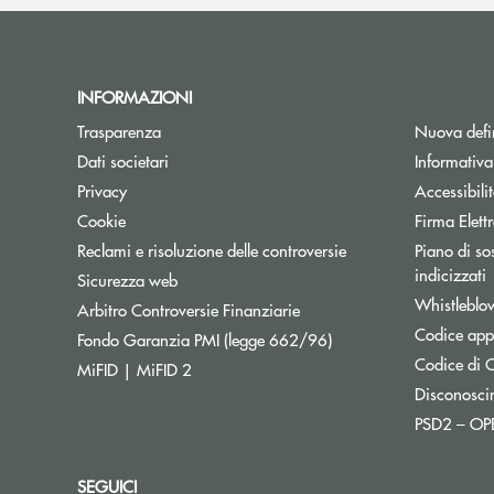
INFORMAZIONI
Trasparenza
Nuova defin
Dati societari
Informativ
Privacy
Accessibili
Cookie
Firma Elet
Reclami e risoluzione delle controversie
Piano di sos
A
indicizzati
Sicurezza web
Whistleblo
Apre una nuova finestra
Arbitro Controversie Finanziarie
Codice appa
Apre una nuova finestr
Fondo Garanzia PMI (legge 662/96)
Codice di C
MiFID | MiFID 2
Disconosci
PSD2 – O
SEGUICI