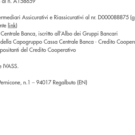
te al n. A158659
ermediari Assicurativi e Riassicurativi al nr. D000088875 (gl
ente
link
)
ntrale Banca, iscritto all’Albo dei Gruppi Bancari
to della Capogruppo Cassa Centrale Banca - Credito Coopera
ositanti del Credito Cooperativo
 e IVASS.
Pernicone, n.1 – 94017 Regalbuto (EN)