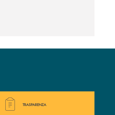
Hai bisogno di alcuni documenti ? Vai alla pagina della 
TRASPARENZA