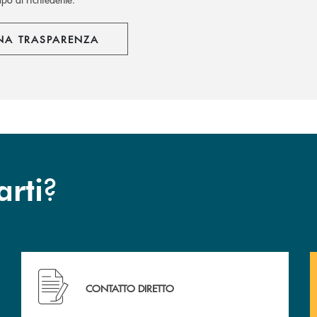
NA TRASPARENZA
?
arti
cc
Hai bisogno di assistenza immediata? Contattaci !
CONTATTO DIRETTO