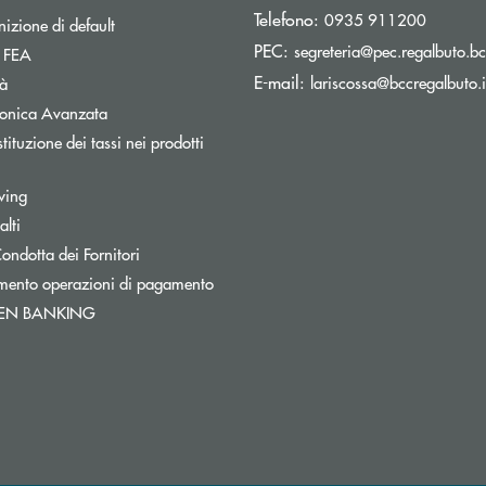
Telefono:
0935 911200
izione di default
PEC:
segreteria@pec.regalbuto.bc
Apre una nuova finestra
a FEA
E-mail:
lariscossa@bccregalbuto.i
tà
tronica Avanzata
tituzione dei tassi nei prodotti
pre una nuova finestra
wing
lti
a
Apre una nuova finestra
ondotta dei Fornitori
mento operazioni di pagamento
Apre una nuova finestra
PEN BANKING