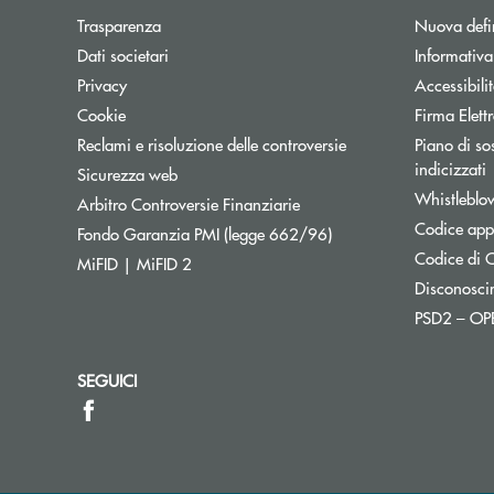
Trasparenza
Nuova defin
Dati societari
Informativ
Privacy
Accessibili
Cookie
Firma Elet
Reclami e risoluzione delle controversie
Piano di sos
A
indicizzati
Sicurezza web
Whistleblo
Apre una nuova finestra
Arbitro Controversie Finanziarie
Codice appa
Apre una nuova finestr
Fondo Garanzia PMI (legge 662/96)
Codice di C
MiFID | MiFID 2
Disconosci
PSD2 – O
SEGUICI