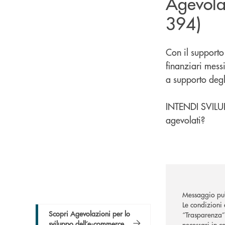
Agevola
394)
Con il supporto
finanziari mess
a supporto degli
INTENDI SVILU
agevolati?
Messaggio pub
Le condizioni 
Scopri Agevolazioni per lo
“Trasparenza” 
sviluppo dell’e-commerce
necessari in c