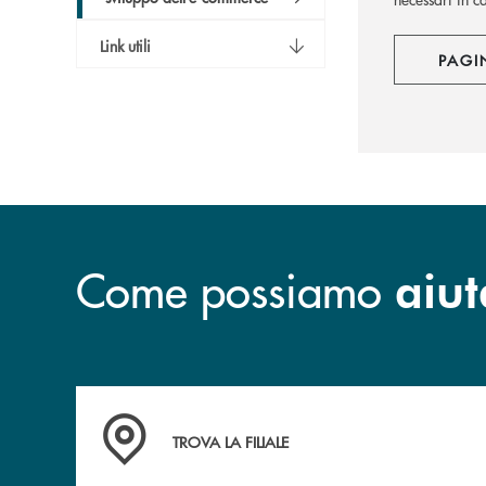
Link utili
PAGI
Come possiamo
aiut
Accedi all' elenco completo delle filiali della B
TROVA LA FILIALE