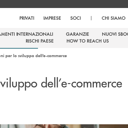
|
PRIVATI
IMPRESE
SOCI
CHI SIAMO
AMENTI INTERNAZIONALI
GARANZIE
NUOVI SBO
AMENTI INTERNAZIONALI
GARANZIE
NUOVI SBO
RISCHI PAESE
HOW TO REACH US
RISCHI PAESE
HOW TO REACH US
ni per lo sviluppo dell’e-commerce
sviluppo dell’e-commerce