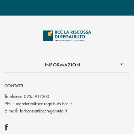
INFORMAZIONI
CONTATTI
Telefono:
0935 911200
(si apre l’app di posta elettron
PEC:
segreteria@pec.regalbuto.bcc.it
(si apre l’app di posta elettronica
E-mail:
lariscossa@bccregalbuto.it