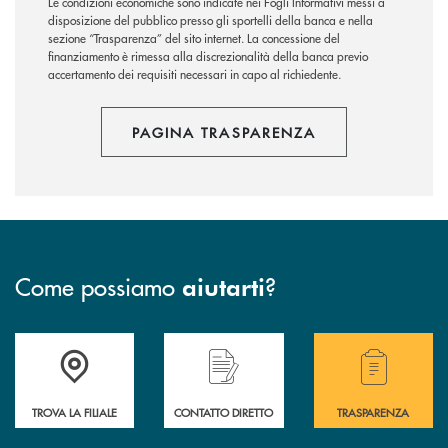
Le condizioni economiche sono indicate nei Fogli Informativi messi a
disposizione del pubblico presso gli sportelli della banca e nella
sezione “Trasparenza” del sito internet.
La concessione del
finanziamento è rimessa alla discrezionalità della banca previo
accertamento dei requisiti necessari in capo al richiedente.
PAGINA TRASPARENZA
Come possiamo
?
aiutarti
Accedi all' elenco completo delle filiali della Bcc
Hai bisogno di assistenza immediata? Contatta
Hai bisogno di alcuni
TROVA LA FILIALE
CONTATTO DIRETTO
TRASPARENZA