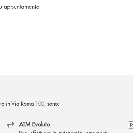
 su appuntamento
rrato in Via Roma 100, sono:
ATM Evoluto
Puoi effettuare in autonomia versamenti,