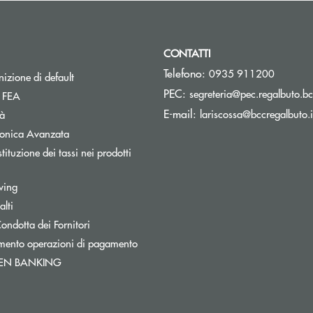
CONTATTI
Telefono:
0935 911200
izione di default
PEC:
segreteria@pec.regalbuto.bc
Apre una nuova finestra
a FEA
E-mail:
lariscossa@bccregalbuto.i
tà
tronica Avanzata
tituzione dei tassi nei prodotti
pre una nuova finestra
wing
lti
a
Apre una nuova finestra
ondotta dei Fornitori
mento operazioni di pagamento
Apre una nuova finestra
PEN BANKING