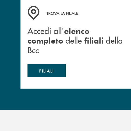
Accedi all' elenco completo delle filiali della B
TROVA LA FILIALE
Accedi all'
elenco
delle
della
completo
filiali
Bcc
FILIALI