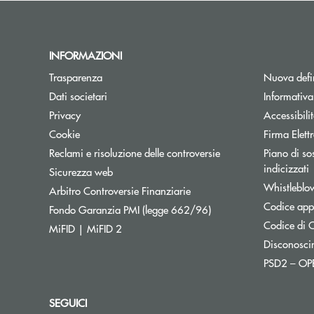
INFORMAZIONI
Trasparenza
Nuova defin
Dati societari
Informativ
Privacy
Accessibili
Cookie
Firma Elet
Reclami e risoluzione delle controversie
Piano di sos
A
indicizzati
Sicurezza web
Whistleblo
Apre una nuova finestra
Arbitro Controversie Finanziarie
Codice appa
Apre una nuova finestr
Fondo Garanzia PMI (legge 662/96)
Codice di C
MiFID | MiFID 2
Disconosci
PSD2 – O
SEGUICI