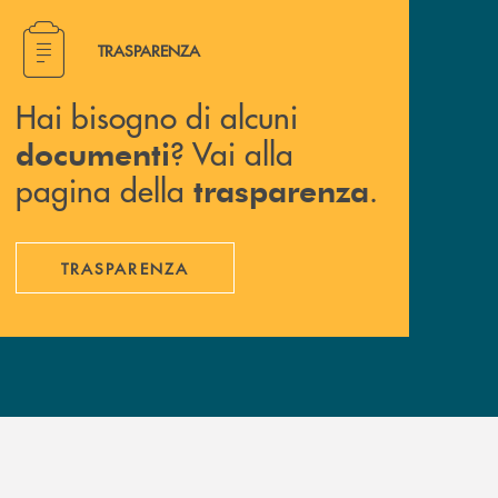
Hai bisogno di alcuni documenti ? Vai alla pagina della 
TRASPARENZA
Hai bisogno di alcuni
? Vai alla
documenti
pagina della
.
trasparenza
TRASPARENZA