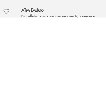
ATM Evoluto
Puoi effettuare in autonomia versamenti, prelevare e
pagare i bollettini con funzionalità avanzate.
INBANK
Accessibilità
L'accesso in filiale è garantito anche a persone con
disabilità.
Area Self
Puoi accedere a qualsiasi ora, effettuando operazioni
bancarie in autonomia.
Come possiamo
?
aiutarti