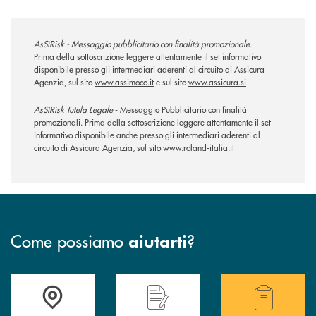
AsSìRisk - Messaggio pubblicitario con finalità promozionale.
Prima della sottoscrizione leggere attentamente il set informativo
disponibile presso gli intermediari aderenti al circuito di Assicura
Agenzia, sul sito
www.assimoco.it
e sul sito
www.assicura.si
AsSìRisk Tutela Legale
- Messaggio Pubblicitario con finalità
promozionali. Prima della sottoscrizione leggere attentamente il set
informativo disponibile anche presso gli intermediari aderenti al
circuito di Assicura Agenzia, sul sito
www.roland-italia.it
Come possiamo
?
aiutarti
Accedi all' elenco completo delle filiali della Bcc
Hai bisogno di assistenza immediata? Contatta
Hai bisogno di alcuni