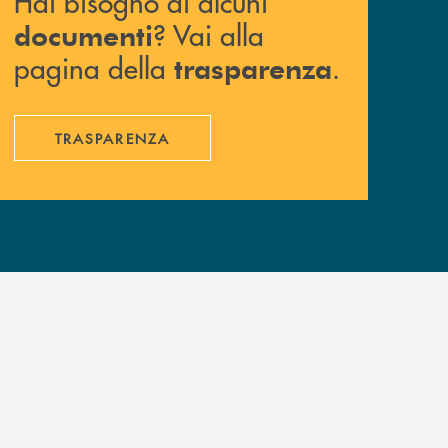
Hai bisogno di alcuni
? Vai alla
documenti
pagina della
.
trasparenza
TRASPARENZA