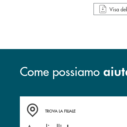
apre do
Visa deb
Come possiamo
aiut
Accedi all' elenco completo delle filiali della B
TROVA LA FILIALE