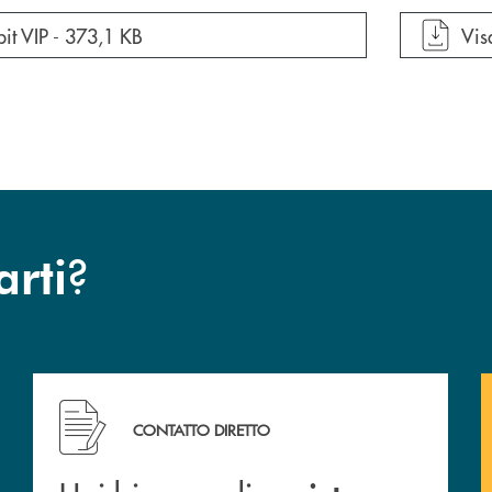
cumento in una nuova finestra
apr
it VIP -
373,1 KB
Vis
?
arti
cc
Hai bisogno di assistenza immediata? Contattaci !
CONTATTO DIRETTO