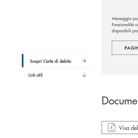
Messaggio pub
Funzionalità co
disponibili pre
PAGI
Scopri Carta di debito
Link utili
Docume
apre do
Visa de