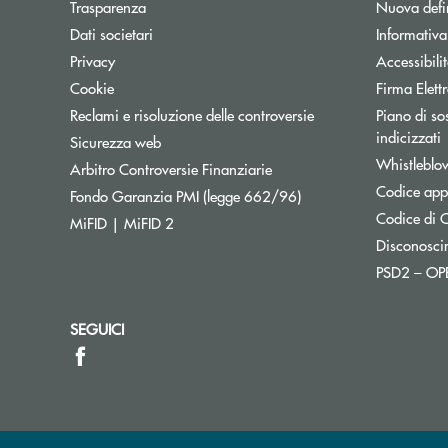
Trasparenza
Nuova defin
Dati societari
Informativ
Privacy
Accessibili
Cookie
Firma Elet
Reclami e risoluzione delle controversie
Piano di sos
A
indicizzati
Sicurezza web
Whistleblo
Apre una nuova finestra
Arbitro Controversie Finanziarie
Codice appa
Apre una nuova finestr
Fondo Garanzia PMI (legge 662/96)
Codice di C
MiFID | MiFID 2
Disconosci
PSD2 – O
SEGUICI