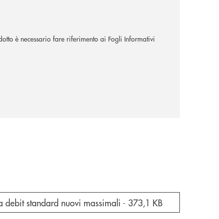
dotto è necessario fare riferimento ai Fogli Informativi
e documento in una nuova finestra
a debit standard nuovi massimali -
373,1 KB