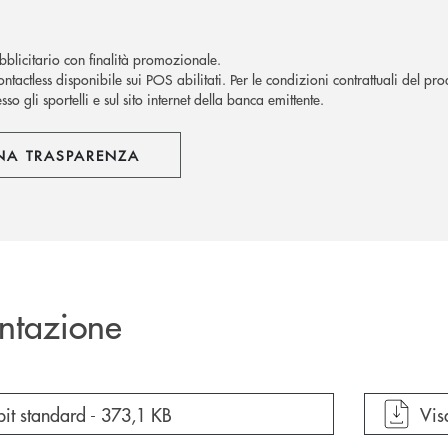
blicitario con finalità promozionale.
ntactless disponibile sui POS abilitati. Per le condizioni contrattuali del pro
sso gli sportelli e sul sito internet della banca emittente.
NA TRASPARENZA
ntazione
cumento in una nuova finestra
apr
bit standard -
373,1 KB
Vis