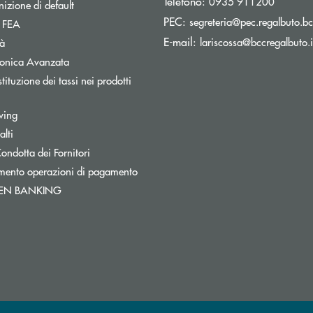
Telefono:
0935 911200
izione di default
PEC:
segreteria@pec.regalbuto.bc
Apre una nuova finestra
a FEA
E-mail:
lariscossa@bccregalbuto.i
tà
tronica Avanzata
tituzione dei tassi nei prodotti
pre una nuova finestra
wing
lti
a
Apre una nuova finestra
ondotta dei Fornitori
mento operazioni di pagamento
Apre una nuova finestra
PEN BANKING