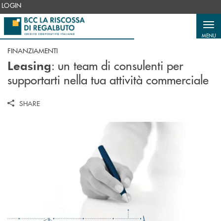
Salta al contenuto principale
LOGIN
MENU
FINANZIAMENTI
: u
n team di consulenti per
Leasing
supportarti nella tua attività commerciale
SHARE