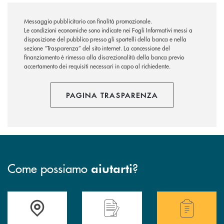
Messaggio pubblicitario con finalità promozionale.
Le condizioni economiche sono indicate nei Fogli Informativi messi a
disposizione del pubblico presso gli sportelli della banca e nella
sezione “Trasparenza” del sito internet.
La concessione del
finanziamento è rimessa alla discrezionalità della banca previo
accertamento dei requisiti necessari in capo al richiedente.
PAGINA TRASPARENZA
Come possiamo
?
aiutarti
Accedi all' elenco completo delle filiali della Bcc
Hai bisogno di assistenza immediata? Contatta
Hai bisogno di alcuni