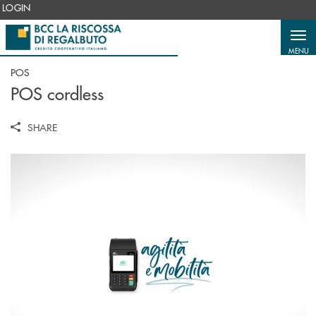
Salta al contenuto principale
LOGIN
MENU
POS
POS cordless
SHARE