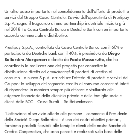
Un altro passo importante nel consolidamento dell’offerta di prodotti e
servizi del Gruppo Cassa Centrale. L’avvio dell’operatività di Prestipay
S.p.A. segna il traguardo di una partnership industriale iniziata già
nel 2018 tra Cassa Centrale Banca e Deutsche Bank con un importante
accordo commerciale e distributivo.
Prestipay S.p.A., controllata da Cassa Centrale Banca con il 60% e
partecipata da Deutsche Bank con il 40%, è presieduta da
Diego
e diretta da
, che ha
Ballardini Margonari
Paolo Massarutto
coordinato la realizzazione del progetto per consentire la
distribuzione diretta ed
omnichannel
di prodotti di credito al
consumo. La nuova S.p.A. arricchisce l’offerta di prodotti e servizi del
Gruppo: lo sviluppo del segmento credito al consumo consentirà infatti
di rispondere in maniera sempre più efficace e strutturata alle
esigenze finanziarie della clientela privata e delle famiglie socie e
clienti delle BCC – Casse Rurali – Raiffeisenkassen.
“L’attenzione al servizio offerto alle persone – commenta il Presidente
della Società Diego Ballardini – è uno dei nostri obiettivi primari,
forniamo prodotti flessibili alle famiglie clienti delle nostre Banche di
Credito Cooperativo, che sono pensati e realizzati sulla base delle