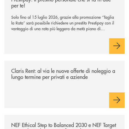
per te!
Solo fino al 15 luglio 2026, grazie alla promozione “Taglia
la Rata” sarà possibile richiedere un prestito Prestipay con il
vantaggio di una rata più leggera da metà piano di
rimborso.
/news/claris-rent-al-via-le-nuove-offerte-di-noleggio-a-lungo-termine-p
Claris Rent: al via le nuove offerte di noleggio a
lungo termine per privati e aziende
/news/nef-ethical-step-to-balanced-2030-e-nef-target-2031-due-soluzioni
NEF Ethical Step to Balanced 2030 e NEF Target