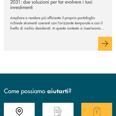
2031: due soluzioni per far evolvere i tuoi
investimenti
Ampliare e rendere più efficiente il proprio portafoglio
richiede strumenti coerenti con l’orizzonte temporale e con il
livello di rischio desiderati. In questo contesto si inseriscono
NEF Ethical Step to Balanced 2030 e NEF Target 2031, due
soluzioni tra loro complementari, pensate per accompagnare
l’investitore in un percorso strutturato e consapevole.
Come possiamo
?
aiutarti
Accedi all' elenco completo delle filiali della Bcc
Hai bisogno di assistenza immediata? Contatta
Hai bisogno di alcuni