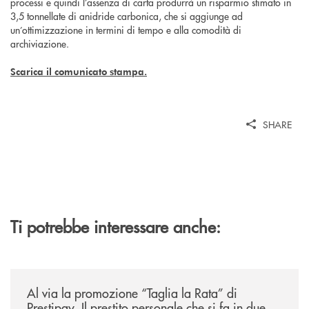
processi e quindi l’assenza di carta produrrà un risparmio stimato in
3,5 tonnellate di anidride carbonica, che si aggiunge ad
un’ottimizzazione in termini di tempo e alla comodità di
archiviazione.
Scarica il comunicato stampa.
SHARE
Ti potrebbe interessare anche:
/news/al-via-la-promozione-taglia-la-rata-di-prestipay-il-prestito-perso
Al via la promozione “Taglia la Rata” di
Prestipay. Il prestito personale che si fa in due