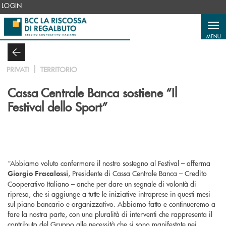
Salta al contenuto principale
LOGIN
MENU
PRIVATI
TERRITORIO
Cassa Centrale Banca sostiene “Il
Festival dello Sport”
“Abbiamo voluto confermare il nostro sostegno al Festival – afferma
, Presidente di Cassa Centrale Banca – Credito
Giorgio Fracalossi
Cooperativo Italiano – anche per dare un segnale di volontà di
ripresa, che si aggiunge a tutte le iniziative intraprese in questi mesi
sul piano bancario e organizzativo. Abbiamo fatto e continueremo a
fare la nostra parte, con una pluralità di interventi che rappresenta il
contributo del Gruppo alle necessità che si sono manifestate nei