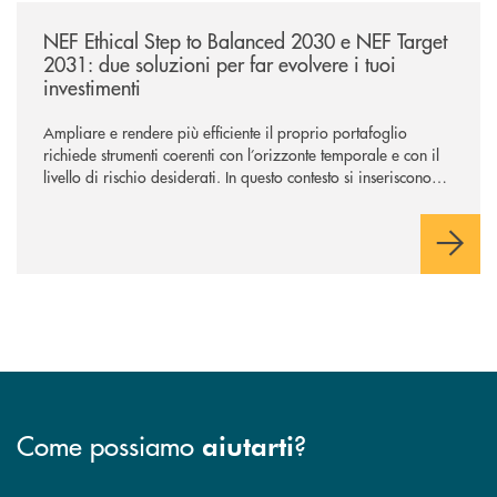
/news/nef-ethical-step-to-balanced-2030-e-nef-target-2031-due-soluzioni
NEF Ethical Step to Balanced 2030 e NEF Target
2031: due soluzioni per far evolvere i tuoi
investimenti
Ampliare e rendere più efficiente il proprio portafoglio
richiede strumenti coerenti con l’orizzonte temporale e con il
livello di rischio desiderati. In questo contesto si inseriscono
NEF Ethical Step to Balanced 2030 e NEF Target 2031, due
soluzioni tra loro complementari, pensate per accompagnare
l’investitore in un percorso strutturato e consapevole.
Come possiamo
?
aiutarti