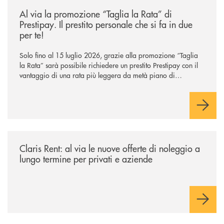
/news/al-via-la-promozione-taglia-la-rata-di-prestipay-il-prestito-perso
Al via la promozione “Taglia la Rata” di
Prestipay. Il prestito personale che si fa in due
per te!
Solo fino al 15 luglio 2026, grazie alla promozione “Taglia
la Rata” sarà possibile richiedere un prestito Prestipay con il
vantaggio di una rata più leggera da metà piano di
rimborso.
/news/claris-rent-al-via-le-nuove-offerte-di-noleggio-a-lungo-termine-p
Claris Rent: al via le nuove offerte di noleggio a
lungo termine per privati e aziende