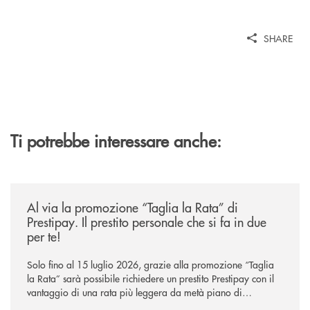
SHARE
Ti potrebbe interessare anche:
/news/al-via-la-promozione-taglia-la-rata-di-prestipay-il-prestito-perso
Al via la promozione “Taglia la Rata” di
Prestipay. Il prestito personale che si fa in due
per te!
Solo fino al 15 luglio 2026, grazie alla promozione “Taglia
la Rata” sarà possibile richiedere un prestito Prestipay con il
vantaggio di una rata più leggera da metà piano di
rimborso.