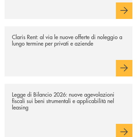
/news/claris-rent-al-via-le-nuove-offerte-di-noleggio-a-lungo-termine-p
Claris Rent: al via le nuove offerte di noleggio a
lungo termine per privati e aziende
/news/legge-di-bilancio-2026-nuove-agevolazioni-fiscali-sui-beni-strume
Legge di Bilancio 2026: nuove agevolazioni
fiscali sui beni strumentali e applicabilità nel
leasing