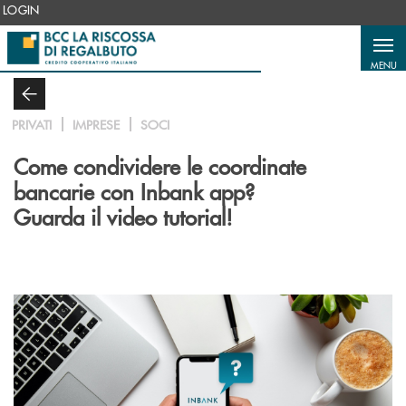
Salta al contenuto principale
LOGIN
MENU
PRIVATI
IMPRESE
SOCI
Come condividere le coordinate
bancarie con Inbank app?
Guarda il video tutorial!