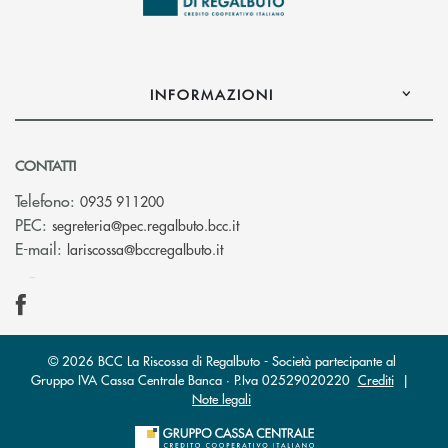
INFORMAZIONI
CONTATTI
Telefono:
0935 911200
(si apre l’app di posta elettron
PEC:
segreteria@pec.regalbuto.bcc.it
(si apre l’app di posta elettronica
E-mail:
lariscossa@bccregalbuto.it
© 2026 BCC La Riscossa di Regalbuto - Società partecipante al
Gruppo IVA Cassa Centrale Banca · P.Iva 02529020220
Crediti
|
Note legali