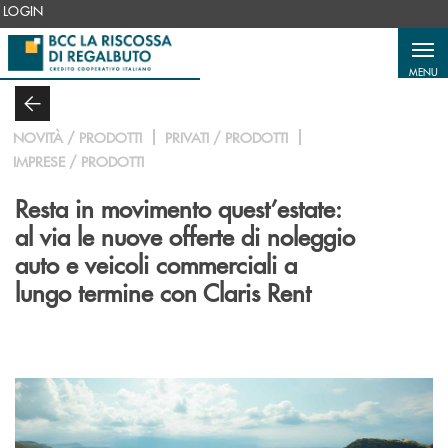
Salta al contenuto principale
LOGIN
MENU
NOVITÀ / PRODOTTI
PRIVATI / PRODOTTI
IMPRESE / PRODOTTI
Resta in movimento quest’estate:
al via le nuove offerte di noleggio
auto e veicoli commerciali a
lungo termine con Claris Rent