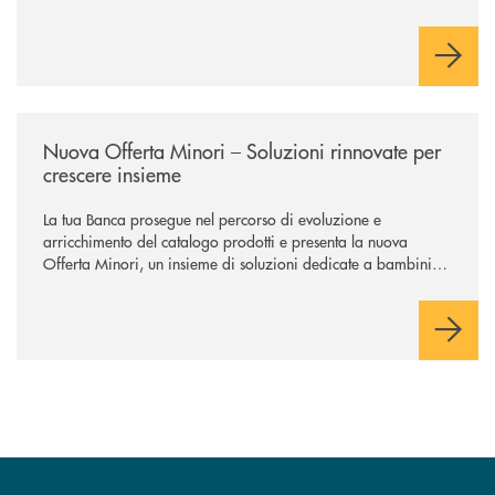
/news/nuova-offerta-minori-soluzioni-rinnovate-per-crescere-insieme/
Nuova Offerta Minori – Soluzioni rinnovate per
crescere insieme
La tua Banca prosegue nel percorso di evoluzione e
arricchimento del catalogo prodotti e presenta la nuova
Offerta Minori, un insieme di soluzioni dedicate a bambini e
ragazzi da 0 a 18 anni, pensate per supportarli nello
sviluppo di una relazione consapevole con il denaro, sempre
con la guida dei genitori e della banca.