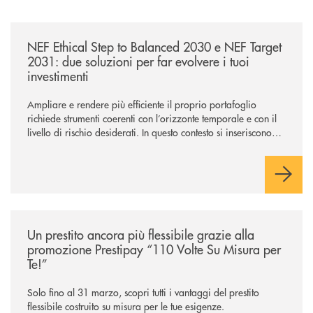
/news/nef-ethical-step-to-balanced-2030-e-nef-target-2031-due-soluzioni
NEF Ethical Step to Balanced 2030 e NEF Target
2031: due soluzioni per far evolvere i tuoi
investimenti
Ampliare e rendere più efficiente il proprio portafoglio
richiede strumenti coerenti con l’orizzonte temporale e con il
livello di rischio desiderati. In questo contesto si inseriscono
NEF Ethical Step to Balanced 2030 e NEF Target 2031, due
soluzioni tra loro complementari, pensate per accompagnare
l’investitore in un percorso strutturato e consapevole.
/news/prestipay-110-volte-su-misura-per-te/
Un prestito ancora più flessibile grazie alla
promozione Prestipay “110 Volte Su Misura per
Te!”
Solo fino al 31 marzo, scopri tutti i vantaggi del prestito
flessibile costruito su misura per le tue esigenze.