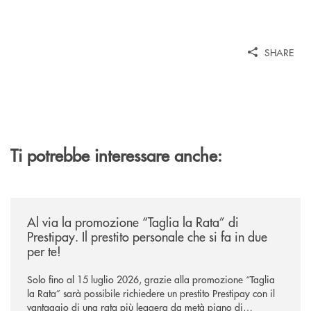
SHARE
Ti potrebbe interessare anche:
/news/al-via-la-promozione-taglia-la-rata-di-prestipay-il-prestito-perso
Al via la promozione “Taglia la Rata” di
Prestipay. Il prestito personale che si fa in due
per te!
Solo fino al 15 luglio 2026, grazie alla promozione “Taglia
la Rata” sarà possibile richiedere un prestito Prestipay con il
vantaggio di una rata più leggera da metà piano di