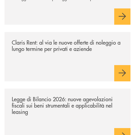
rimborso.
/news/claris-rent-al-via-le-nuove-offerte-di-noleggio-a-lungo-termine-p
Claris Rent: al via le nuove offerte di noleggio a
lungo termine per privati e aziende
/news/legge-di-bilancio-2026-nuove-agevolazioni-fiscali-sui-beni-strume
Legge di Bilancio 2026: nuove agevolazioni
fiscali sui beni strumentali e applicabilità nel
leasing