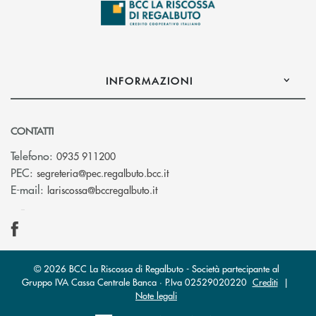
INFORMAZIONI
CONTATTI
Telefono:
0935 911200
(si apre l’app di posta elettron
PEC:
segreteria@pec.regalbuto.bcc.it
(si apre l’app di posta elettronica
E-mail:
lariscossa@bccregalbuto.it
© 2026 BCC La Riscossa di Regalbuto - Società partecipante al
Gruppo IVA Cassa Centrale Banca · P.Iva 02529020220
Crediti
|
Note legali