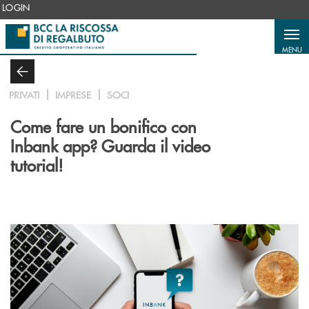
Salta al contenuto principale
LOGIN
MENU
PRIVATI
IMPRESE
SOCI
Come fare un bonifico con
Inbank app? Guarda il video
tutorial!