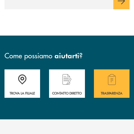
Come possiamo
?
aiutarti
Accedi all' elenco completo delle filiali della Bcc
Hai bisogno di assistenza immediata? Contatta
Hai bisogno di alcuni
TROVA LA FILIALE
CONTATTO DIRETTO
TRASPARENZA