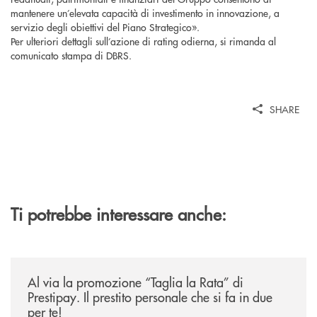
mantenere un’elevata capacità di investimento in innovazione, a
servizio degli obiettivi del Piano Strategico».
Per ulteriori dettagli sull’azione di rating odierna, si rimanda al
comunicato stampa di DBRS.
SHARE
Ti potrebbe interessare anche:
/news/al-via-la-promozione-taglia-la-rata-di-prestipay-il-prestito-perso
Al via la promozione “Taglia la Rata” di
Prestipay. Il prestito personale che si fa in due
per te!