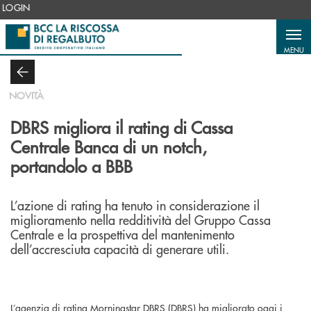
Salta al contenuto principale
LOGIN
MENU
NOVITÀ
DBRS migliora il rating di Cassa
Centrale Banca di un notch,
portandolo a BBB
L’azione di rating ha tenuto in considerazione il
miglioramento nella redditività del Gruppo Cassa
Centrale e la prospettiva del mantenimento
dell’accresciuta capacità di generare utili.
L’agenzia di rating Morningstar DBRS (DBRS) ha migliorato oggi i