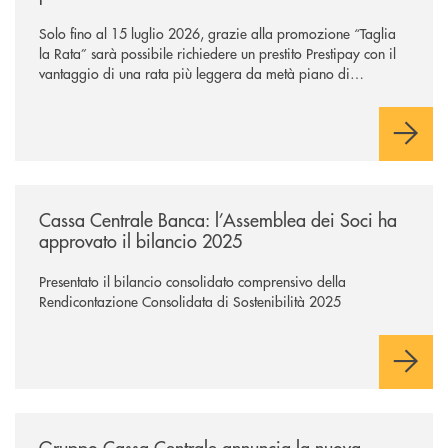
Solo fino al 15 luglio 2026, grazie alla promozione “Taglia
la Rata” sarà possibile richiedere un prestito Prestipay con il
vantaggio di una rata più leggera da metà piano di
rimborso.
/news/cassa-centrale-banca-l-assemblea-dei-soci-ha-approvato-il-bila
Cassa Centrale Banca: l’Assemblea dei Soci ha
approvato il bilancio 2025
Presentato il bilancio consolidato comprensivo della
Rendicontazione Consolidata di Sostenibilità 2025
/news/gruppo-cassa-centrale-annuncia-la-nuova-campagna-di-comunicaz
Gruppo Cassa Centrale annuncia la nuova