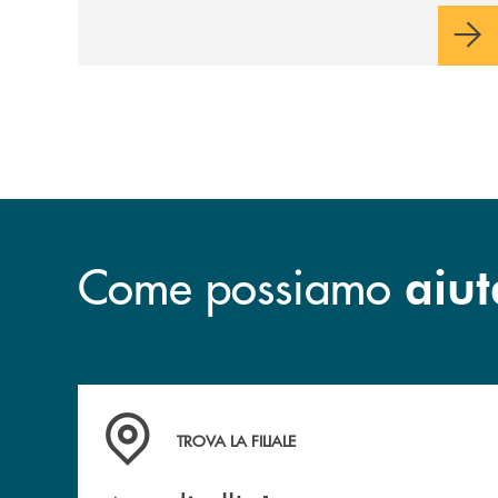
Come possiamo
aiut
Accedi all' elenco completo delle filiali della B
TROVA LA FILIALE