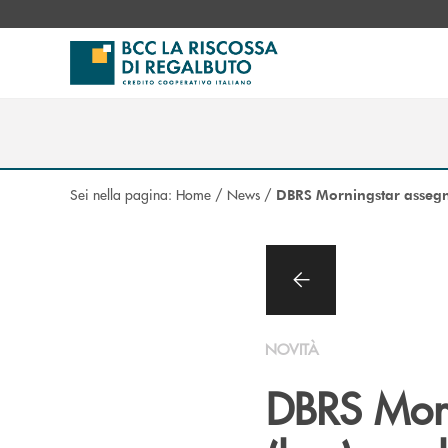
Salta al contenuto principale
Sei nella pagina:
Home
/
News
/
DBRS Morningstar assegna
NOVITÀ
DBRS Morn