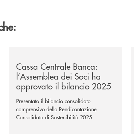
che:
ipay-il-prestito-personale-che-si-fa-in-due-per-te/
/news/cassa-centrale-banca-l-assemblea-dei-soci-ha-a
/
Cassa Centrale Banca:
l’Assemblea dei Soci ha
approvato il bilancio 2025
Presentato il bilancio consolidato
comprensivo della Rendicontazione
Consolidata di Sostenibilità 2025