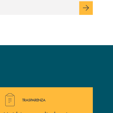
Hai bisogno di alcuni documenti ? Vai alla pagina della 
TRASPARENZA