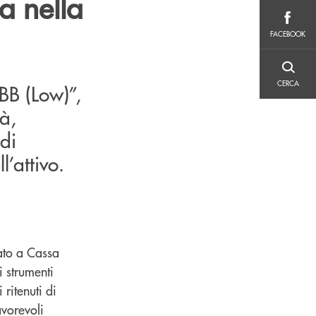
a nella
FACEBOOK
FACEBOOK
CERCA
CERCA
BB (Low)”,
tà,
 di
’attivo.
ato a Cassa
i strumenti
ritenuti di
avorevoli