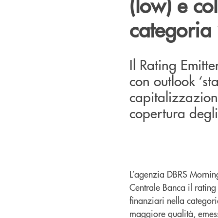
(low) e co
categoria
Il Rating Emitt
con outlook ‘stab
capitalizzazione
copertura degli
L’agenzia DBRS Mornings
Centrale Banca il rating 
finanziari nella categor
maggiore qualità, emess