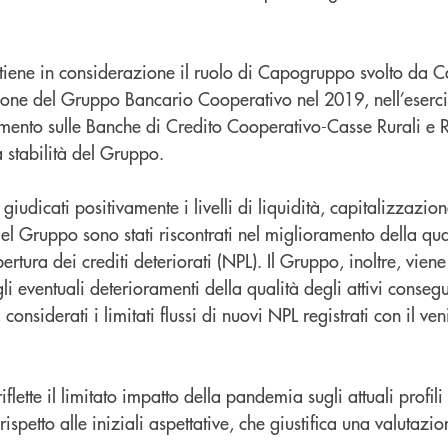
tiene in considerazione il ruolo di Capogruppo svolto da C
ione del Gruppo Bancario Cooperativo nel 2019, nell’esercizi
mento sulle Banche di Credito Cooperativo-Casse Rurali e R
la stabilità del Gruppo.
i giudicati positivamente i livelli di liquidità, capitalizzazio
del Gruppo sono stati riscontrati nel miglioramento della qual
pertura dei crediti deteriorati (NPL). Il Gruppo, inoltre, viene
li eventuali deterioramenti della qualità degli attivi consegu
nsiderati i limitati flussi di nuovi NPL registrati con il ve
flette il limitato impatto della pandemia sugli attuali profili 
petto alle iniziali aspettative, che giustifica una valutazio