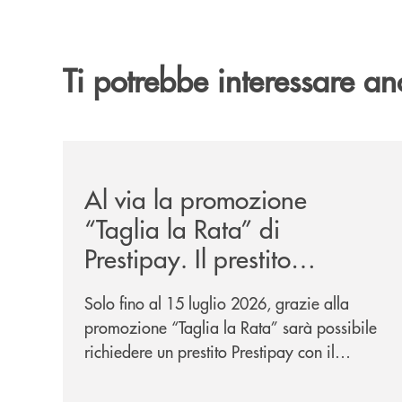
Ti potrebbe interessare an
/news/al-via-la-promozione-taglia-la-rata-di-prest
Al via la promozione
“Taglia la Rata” di
Prestipay. Il prestito
personale che si fa in due
Solo fino al 15 luglio 2026, grazie alla
per te!
promozione “Taglia la Rata” sarà possibile
richiedere un prestito Prestipay con il
vantaggio di una rata più leggera da metà
piano di rimborso.