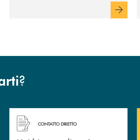
?
arti
cc
Hai bisogno di assistenza immediata? Contattaci !
CONTATTO DIRETTO