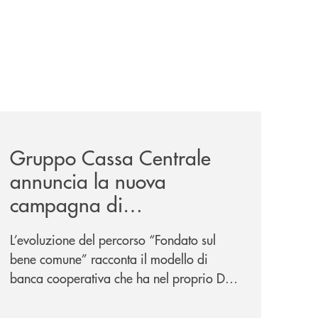
pprovato-il-bilancio-2025/
news/gruppo-cassa-centrale-annuncia-la-nuova-campagna-d
Gruppo Cassa Centrale
annuncia la nuova
campagna di
comunicazione
L’evoluzione del percorso “Fondato sul
nazionale: “
Oggi si dice
bene comune” racconta il modello di
ESG. Per noi è fare la cosa
banca cooperativa che ha nel proprio DNA
giusta. Da sempre
”
la vicinanza alle persone e ai territori.