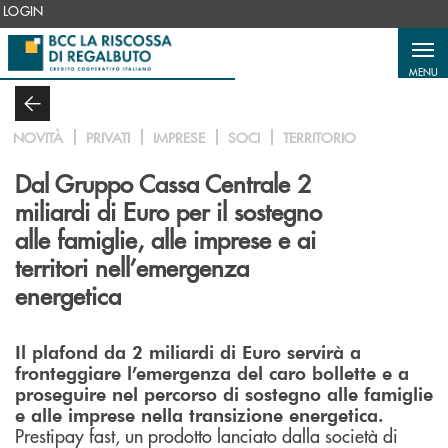
Salta al contenuto principale
LOGIN
MENU
NOVITÀ
PRIVATI
IMPRESE
SOCI
TERRITORIO
Dal Gruppo Cassa Centrale 2
miliardi di Euro per il sostegno
alle famiglie, alle imprese e ai
territori nell’emergenza
energetica
Il plafond da 2 miliardi di Euro servirà a
fronteggiare l’emergenza del caro bollette e a
proseguire nel percorso di sostegno alle famiglie
e alle imprese nella transizione energetica.
Prestipay fast, un prodotto lanciato dalla società di