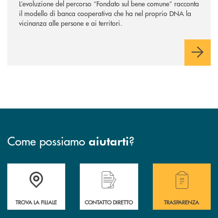
L’evoluzione del percorso “Fondato sul bene comune” racconta
il modello di banca cooperativa che ha nel proprio DNA la
vicinanza alle persone e ai territori.
Come possiamo
?
aiutarti
Accedi all' elenco completo delle filiali della Bcc
Hai bisogno di assistenza immediata? Contatta
Hai bisogno di alcuni
TROVA LA FILIALE
CONTATTO DIRETTO
TRASPARENZA