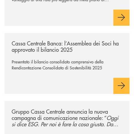
rimborso.
/news/cassa-centrale-banca-l-assemblea-dei-soci-ha-approvato-il-bila
Cassa Centrale Banca: l’Assemblea dei Soci ha
approvato il bilancio 2025
Presentato il bilancio consolidato comprensivo della
Rendicontazione Consolidata di Sostenibilità 2025
/news/gruppo-cassa-centrale-annuncia-la-nuova-campagna-di-comunicaz
Gruppo Cassa Centrale annuncia la nuova
campagna di comunicazione nazionale: “
Oggi
si dice ESG. Per noi è fare la cosa giusta. Da
sempre
”