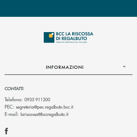
INFORMAZIONI
CONTATTI
Telefono:
0935 911200
(si apre l’app di posta elettron
PEC:
segreteria@pec.regalbuto.bcc.it
(si apre l’app di posta elettronica
E-mail:
lariscossa@bccregalbuto.it