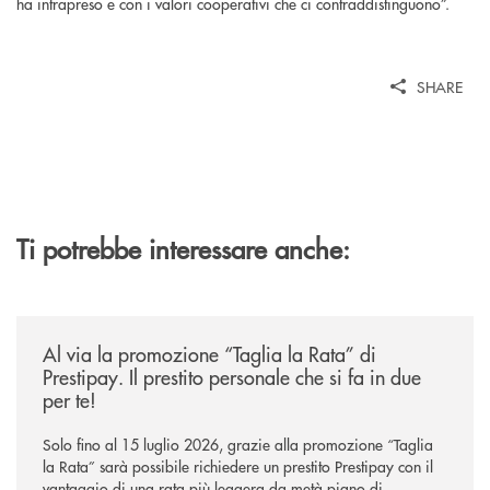
ha intrapreso e con i valori cooperativi che ci contraddistinguono”.
SHARE
Ti potrebbe interessare anche:
/news/al-via-la-promozione-taglia-la-rata-di-prestipay-il-prestito-perso
Al via la promozione “Taglia la Rata” di
Prestipay. Il prestito personale che si fa in due
per te!
Solo fino al 15 luglio 2026, grazie alla promozione “Taglia
la Rata” sarà possibile richiedere un prestito Prestipay con il
vantaggio di una rata più leggera da metà piano di