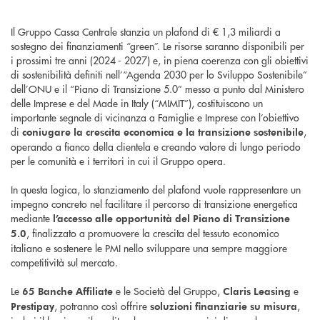
Il Gruppo Cassa Centrale stanzia un plafond di € 1,3 miliardi a
sostegno dei finanziamenti “green”. Le risorse saranno disponibili per
i prossimi tre anni (2024 - 2027) e, in piena coerenza con gli obiettivi
di sostenibilità definiti nell’“Agenda 2030 per lo Sviluppo Sostenibile”
dell’ONU e il “Piano di Transizione 5.0” messo a punto dal Ministero
delle Imprese e del Made in Italy (“MIMIT”), costituiscono un
importante segnale di vicinanza a Famiglie e Imprese con l’obiettivo
di
,
coniugare la crescita economica e la transizione sostenibile
operando a fianco della clientela e creando valore di lungo periodo
per le comunità e i territori in cui il Gruppo opera.
In questa logica, lo stanziamento del plafond vuole rappresentare un
impegno concreto nel facilitare il percorso di transizione energetica
mediante
l’accesso alle opportunità del Piano di Transizione
, finalizzato a promuovere la crescita del tessuto economico
5.0
italiano e sostenere le PMI nello sviluppare una sempre maggiore
competitività sul mercato.
Le
e le Società del Gruppo,
e
65 Banche Affiliate
Claris Leasing
, potranno così offrire
,
Prestipay
soluzioni finanziarie su misura