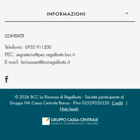
INFORMAZIONI
CONTATTI
Telefono:
0935 911200
(si apre l’app di posta elettron
PEC:
segreteria@pec.regalbuto.bcc.it
(si apre l’app di posta elettronica
E-mail:
lariscossa@bccregalbuto.it
© 2026 BCC La Riscossa di Regalbuto - Società partecipante al
Gruppo IVA Cassa Centrale Banca · P.Iva 02529020220
Crediti
|
Note legali