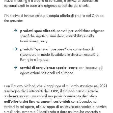
inclusi il leasing e il credito al consumo, e servizi di consulenza
personalizzati in base alle esigenze specifiche del cliente.
L’iniziativa si innesta nella più ampia offerta di credito del Gruppo
che prevede:
, pensati per soddisfare esigenze
prodotti specializzati
specifiche legate ai temi della sostenibilità e della
transizione green;
che consentono di
prodotti “general purpose”
rispondere in modo flessibile alle diverse necessità di
Famiglie e Imprese;
per l’accesso ad
servizi di consulenza specializzata
agevolazioni nazionali ed europee.
Con il nuovo plafond, che si aggiunge al miliardo stanziato nel 2021
a sostegno degli interventi del PNRR, il Gruppo Cassa Centrale
conferma ancora una volta il suo
posizionamento distintivo
contribuendo, nei
nell’offerta dei finanziamenti sostenibili
territori in cui opera, allo sviluppo di un tessuto economico dinamico
e resiliente, sempre più focalizzato a dare un impulso concreto e