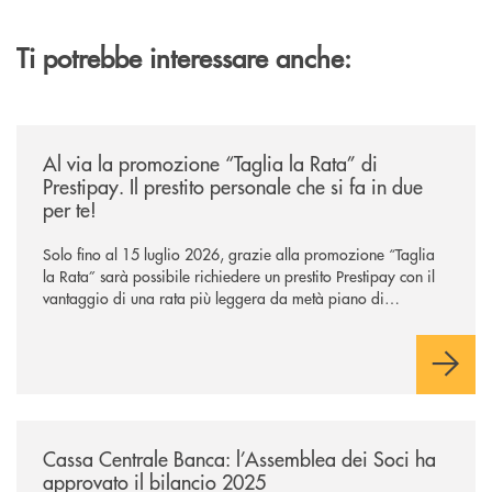
Ti potrebbe interessare anche:
/news/al-via-la-promozione-taglia-la-rata-di-prestipay-il-prestito-perso
Al via la promozione “Taglia la Rata” di
Prestipay. Il prestito personale che si fa in due
per te!
Solo fino al 15 luglio 2026, grazie alla promozione “Taglia
la Rata” sarà possibile richiedere un prestito Prestipay con il
vantaggio di una rata più leggera da metà piano di
rimborso.
/news/cassa-centrale-banca-l-assemblea-dei-soci-ha-approvato-il-bila
Cassa Centrale Banca: l’Assemblea dei Soci ha
approvato il bilancio 2025