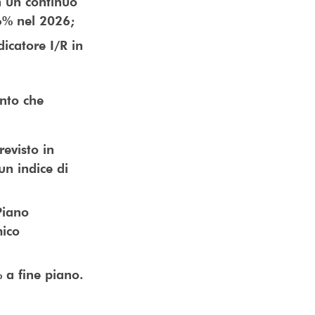
n un continuo
,6% nel 2026;
dicatore I/R in
ento che
:
revisto in
un indice di
Piano
mico
% a fine piano.