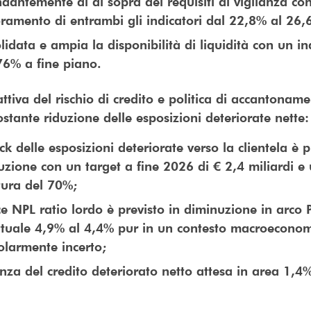
dantemente al di sopra dei requisiti di vigilanza co
oramento di entrambi gli indicatori dal 22,8% al 26
idata e ampia la disponibilità di liquidità con un in
76% a fine piano.
ttiva del rischio di credito e politica di accantonam
ostante riduzione delle esposizioni deteriorate nette
ck delle esposizioni deteriorate verso la clientela è p
zione con un target a fine 2026 di € 2,4 miliardi e 
tura del 70%;
ce NPL ratio lordo è previsto in diminuzione in arco 
attuale 4,9% al 4,4% pur in un contesto macroecono
olarmente incerto;
nza del credito deteriorato netto attesa in area 1,4