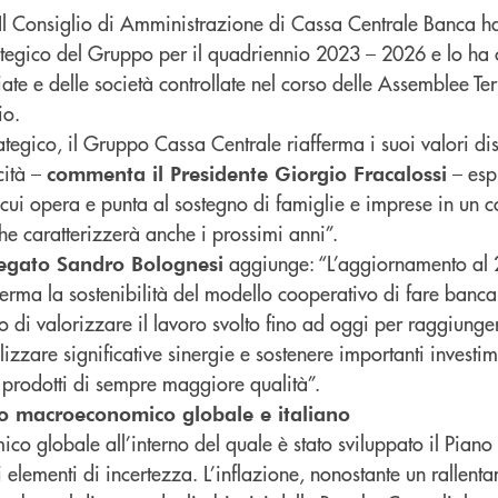
Il Consiglio di Amministrazione di Cassa Centrale Banca h
rategico del Gruppo per il quadriennio 2023 – 2026 e lo ha 
liate e delle società controllate nel corso delle Assemblee Terr
io.
tegico, il Gruppo Cassa Centrale riafferma i suoi valori dist
cità –
– espr
commenta il Presidente Giorgio Fracalossi
n cui opera e punta al sostegno di famiglie e imprese in un c
 caratterizzerà anche i prossimi anni”.
aggiunge: “L’aggiornamento al 
legato Sandro Bolognesi
erma la sostenibilità del modello cooperativo di fare banca.
no di valorizzare il lavoro svolto fino ad oggi per raggiung
zzare significative sinergie e sostenere importanti investim
 e prodotti di sempre maggiore qualità”.
sto macroeconomico globale e italiano
co globale all’interno del quale è stato sviluppato il Pian
i elementi di incertezza. L’inflazione, nonostante un rallenta