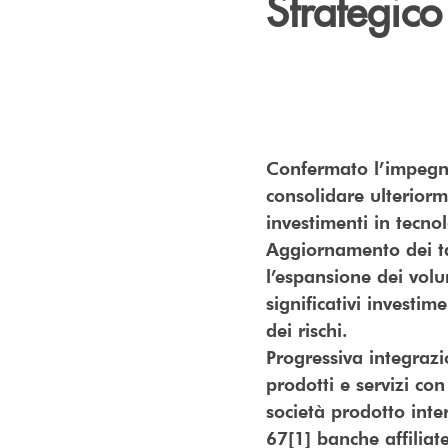
Strategic
Confermato l’impegno
consolidare ulteriorm
investimenti in tecno
Aggiornamento dei tar
l’espansione dei volu
significativi invest
dei rischi.
Progressiva integrazio
prodotti e servizi co
società prodotto inter
67[1] banche affiliate