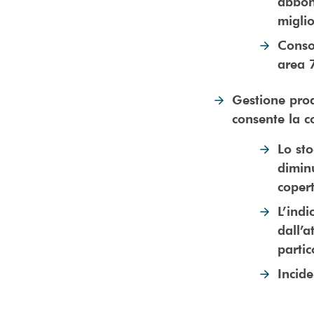
abbon
migli
Consol
area 
Gestione proa
consente la c
Lo sto
diminu
coper
L’indi
dall’
partic
Incide