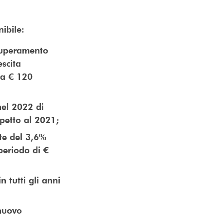
nibile:
 superamento
scita
ea € 120
nel 2022 di
spetto al 2021;
nte del 3,6%
eriodo di €
n tutti gli anni
 nuovo