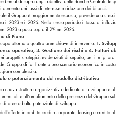
 ben al di sopra degli obiettivi delle Banche Centrali, le 
 di aumento dei tassi di interesse e riduzione dei bilanci.
 quale il Gruppo è maggiormente esposto, prevede una crescit
a il 2023 e il 2026. Nello stesso periodo il tasso di inflazi
nel 2023 a poco sopra il 2% nel 2026.
he di Piano
viluppa attorno a quattro aree chiave di intervento:
1. Svilu
enza operativa, 3. Gestione dei rischi e 4. Fattori abi
i progetti strategici, evidenziati di seguito, per il migliora
 del Gruppo di far fronte a uno scenario economico in costa
giore complessità.
ale e potenziamento del modello distributivo
a nuova struttura organizzativa dedicata allo sviluppo e a
commerciali e all’ampliamento della presenza del Gruppo sul 
e di aree ad alto potenziale di sviluppo
ell’offerta in ambito credito corporate, leasing e credito 