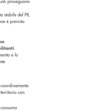
quali proseguono
a stabile del PIL
one è previsto
ppo
.
litanti
mento e lo
nte
l coordinamento
territorio con
al consumo