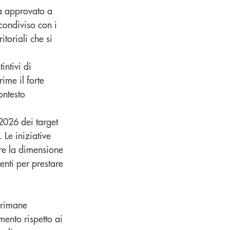
a approvato a
condiviso con i
itoriali che si
intivi di
ime il forte
ontesto
2026 dei target
 Le iniziative
ere la dimensione
enti per prestare
o rimane
mento rispetto ai