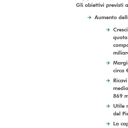
Gli obiettivi previsti
Aumento della
Cresci
quota
compo
milia
Margin
circa 
Ricavi
medio
869 mi
Utile 
del P
La cap