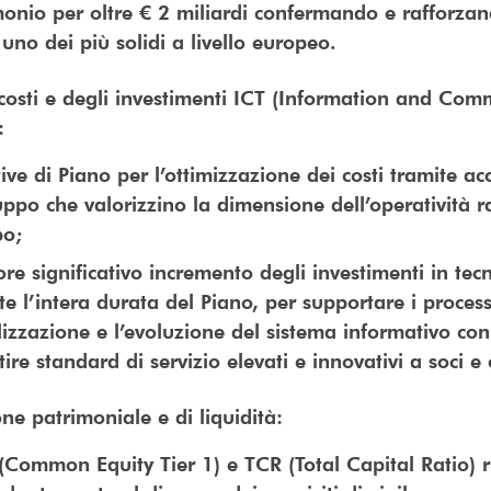
monio per oltre € 2 miliardi confermando e rafforza
uno dei più solidi a livello europeo.
costi e degli investimenti ICT (Information and Com
):
tive di Piano per l’ottimizzazione dei costi tramite a
ppo che valorizzino la dimensione dell’operatività 
po;
ore significativo incremento degli investimenti in tec
e l’intera durata del Piano, per supportare i process
lizzazione e l’evoluzione del sistema informativo con 
ire standard di servizio elevati e innovativi a soci e c
one patrimoniale e di liquidità:
(Common Equity Tier 1) e TCR (Total Capital Ratio)