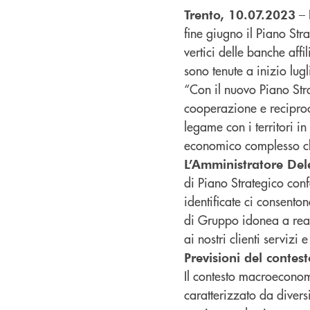
– 
Trento, 10.07.2023
fine giugno il Piano St
vertici delle banche affi
sono tenute a inizio lugl
“Con il nuovo Piano Stra
cooperazione e recipro
legame con i territori i
economico complesso che
L’Amministratore De
di Piano Strategico conf
identificate ci consento
di Gruppo idonea a reali
ai nostri clienti servizi
Previsioni del conte
Il contesto macroeconomi
caratterizzato da divers