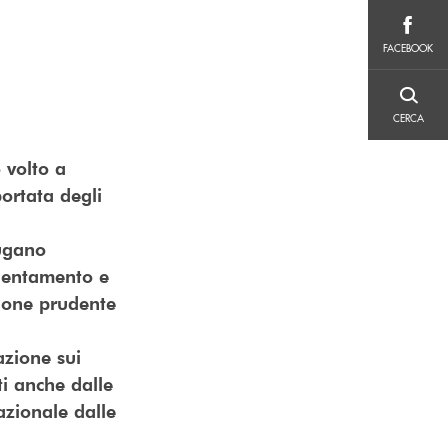
FACEBOOK
FACEBOOK
CERCA
CERCA
 volto a
ortata degli
iugano
cientamento e
tione prudente
azione sui
ti anche dalle
nazionale dalle