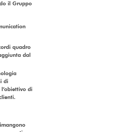
ndo il Gruppo
munication
ccordi quadro
raggiunta dal
nologia
i di
l’obiettivo di
lienti.
 rimangono