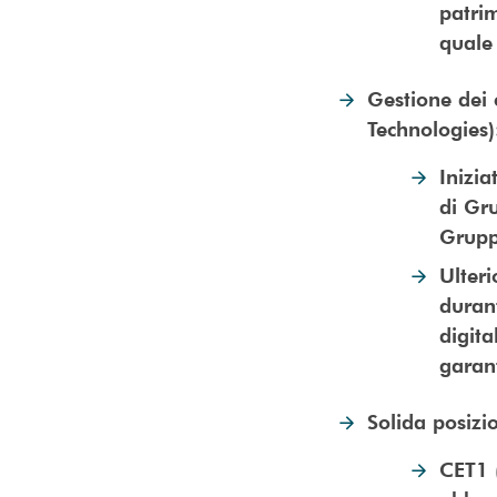
patri
quale 
Gestione dei 
Technologies
Inizia
di Gru
Grup
Ulteri
durant
digita
garant
Solida posizi
CET1 