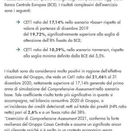
Banca Centrale Europea (BCE). I risultati complessivi dell’esercizio
sono i seguenti:
CET1 ratio del
nello scenario «base» rispetto al
17,14%
valore di partenza di dicembre 2019
del
significativamente superiore alla soglia di
19,72%,
attenzione dell’8% fissata da BCE;
CET1 ratio del
nello scenario «avverso», rispetto
10,59%,
alla soglia minima definita dalla BCE del 5,5%.
I risultati sono da considerarsi molto positivi in ragione dell’effettiva
situazione del Gruppo, che vede un Cet1 ratio del
% al 31
21,46
dicembre 2020, nettamente superiore al 17,14% generato dal primo
anno di simulazione del
Comprehensive Assessment
nello scenario
base. Tale coefficiente risulta tanto più significativo in quanto si
accompagna, nel bilancio consuntivo 2020 di Gruppo, a
un’incidenza dei crediti deteriorati netti sul totale dei prestiti (NPL ratio
netto) pari al
e a un Texas ratio del 38%.
2,6%
“L’esercizio di
Comprehensive Assessment
2021, conferma la forte
resilienza del Gruppo Cassa Centrale e assume un significato ancor
più rilevante poiché si è svolto in un contesto economico senza