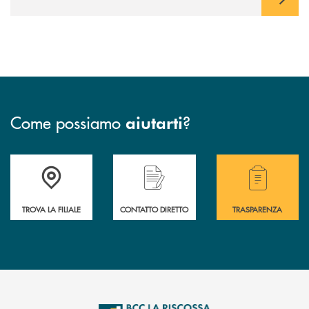
Come possiamo
?
aiutarti
Accedi all' elenco completo delle filiali della Bcc
Hai bisogno di assistenza immediata? Contatta
Hai bisogno di alcuni
TROVA LA FILIALE
CONTATTO DIRETTO
TRASPARENZA