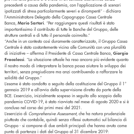
precedenti a causa della pandemia, con l’applicazione di scenari
ipotizzati di stress particolarmente severi e dirompenti” - dichiara
l’Amministratore Delegato della Capogruppo Cassa Centrale
Banca,
. “Per raggiungere questi risultati è stato
Mario Sartori
importantissimo il contributo di tutte le Banche del Gruppo, delle
strutture centrali e di tutto il personale coinvolto.”
“Anche in un contesto così duramente caratterizzato, il Gruppo Cassa
Centrale è stato costantemente vicino alle Comunità con una pluralità
di iniziative – afferma il Presidente di Cassa Centrale Banca,
Giorgio
. “La situazione attuale ha reso ancora più evidente quanto
Fracalossi
il nostro modo di interpretare la banca possa aiutare lo sviluppo dei
territori, senza pregiudicare ma anzi contribuendo a rafforzare la
solidità del Gruppo.”
L’esame è stato condotto a seguito della costituzione del Gruppo il 1°
gennaio 2019 e all’avvio della supervisione diretta da parte della
BCE. L’esercizio, inizialmente sospeso in seguito allo scoppio della
pandemia COVID-19, è stato riavviato nel mese di agosto 2020 e si è
concluso nel corso dei primi mesi del 2021.
L’esercizio di
Comprehensive Assessment
, che ha natura prudenziale
piuttosto che contabile, quindi senza riflessi automatici sul bilancio di
Gruppo - si compone di due ambiti principali che hanno avuto come
punto di partenza i dati del Gruppo al 31 dicembre 2019: