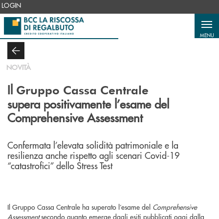
Salta al contenuto principale
LOGIN
MENU
NOVITÀ
Il
Gruppo Cassa Centrale
supera positivamente l’esame del
Comprehensive Assessment
Confermata l’elevata solidità patrimoniale e la
resilienza anche rispetto agli scenari Covid-19
“catastrofici” dello Stress Test
Il Gruppo Cassa Centrale ha superato l’esame del
Comprehensive
Assessment
secondo quanto emerge dagli esiti pubblicati oggi dalla