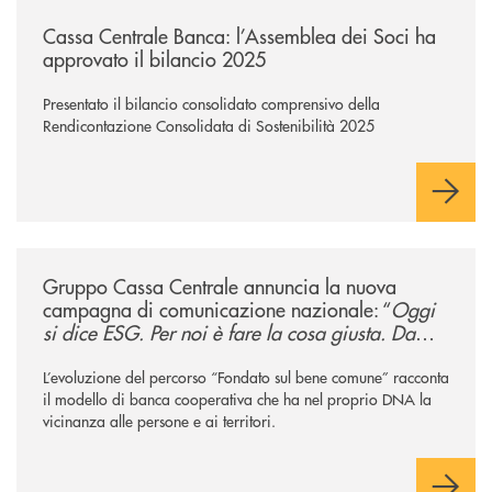
/news/cassa-centrale-banca-l-assemblea-dei-soci-ha-approvato-il-bila
Cassa Centrale Banca: l’Assemblea dei Soci ha
approvato il bilancio 2025
Presentato il bilancio consolidato comprensivo della
Rendicontazione Consolidata di Sostenibilità 2025
/news/gruppo-cassa-centrale-annuncia-la-nuova-campagna-di-comunicaz
Gruppo Cassa Centrale annuncia la nuova
campagna di comunicazione nazionale: “
Oggi
si dice ESG. Per noi è fare la cosa giusta. Da
sempre
”
L’evoluzione del percorso “Fondato sul bene comune” racconta
il modello di banca cooperativa che ha nel proprio DNA la
vicinanza alle persone e ai territori.