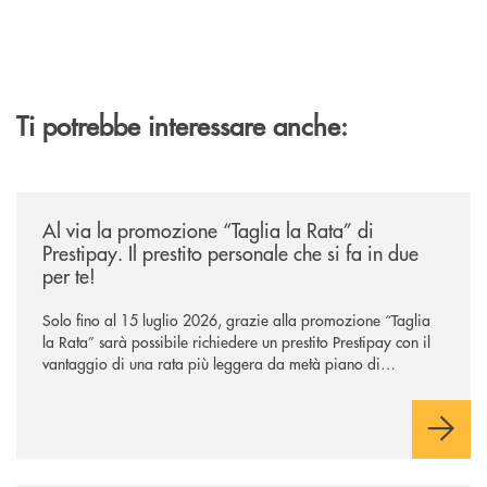
Ti potrebbe interessare anche:
/news/al-via-la-promozione-taglia-la-rata-di-prestipay-il-prestito-perso
Al via la promozione “Taglia la Rata” di
Prestipay. Il prestito personale che si fa in due
per te!
Solo fino al 15 luglio 2026, grazie alla promozione “Taglia
la Rata” sarà possibile richiedere un prestito Prestipay con il
vantaggio di una rata più leggera da metà piano di
rimborso.