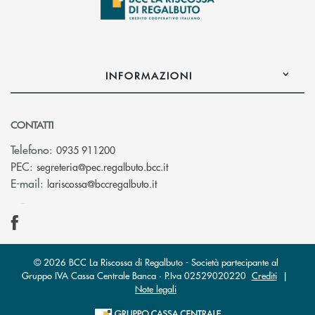
INFORMAZIONI
CONTATTI
Telefono:
0935 911200
(si apre l’app di posta elettron
PEC:
segreteria@pec.regalbuto.bcc.it
(si apre l’app di posta elettronica
E-mail:
lariscossa@bccregalbuto.it
© 2026 BCC La Riscossa di Regalbuto - Società partecipante al
Gruppo IVA Cassa Centrale Banca · P.Iva 02529020220
Crediti
|
Note legali