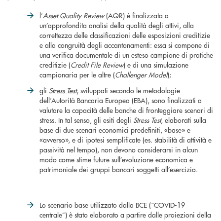
l’
Asset Quality Review
(AQR) è finalizzata a
un’approfondita analisi della qualità degli attivi, alla
correttezza delle classificazioni delle esposizioni creditizie
e alla congruità degli accantonamenti: essa si compone di
una verifica documentale di un esteso campione di pratiche
creditizie (
Credit File Review
) e di una simulazione
campionaria per le altre (
Challenger Model
);
gli
Stress Test
, sviluppati secondo le metodologie
dell’Autorità Bancaria Europea (EBA), sono finalizzati a
valutare la capacità delle banche di fronteggiare scenari di
stress. In tal senso, gli esiti degli
Stress Test
, elaborati sulla
base di due scenari economici predefiniti, «base» e
«avverso», e di ipotesi semplificate (es. stabilità di attività e
passività nel tempo), non devono considerarsi in alcun
modo come stime future sull’evoluzione economica e
patrimoniale dei gruppi bancari soggetti all’esercizio.
Lo scenario base utilizzato dalla BCE (“COVID-19
centrale”) è stato elaborato a partire dalle proiezioni della