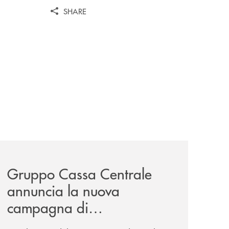
SHARE
pprovato-il-bilancio-2025/
news/gruppo-cassa-centrale-annuncia-la-nuova-campagna-d
Gruppo Cassa Centrale
annuncia la nuova
campagna di
comunicazione