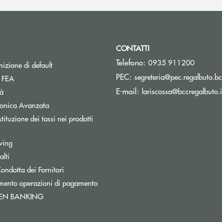
CONTATTI
Telefono:
0935 911200
izione di default
PEC:
segreteria@pec.regalbuto.bc
Apre una nuova finestra
a FEA
E-mail:
lariscossa@bccregalbuto.i
tà
tronica Avanzata
tituzione dei tassi nei prodotti
pre una nuova finestra
wing
lti
a
Apre una nuova finestra
ondotta dei Fornitori
mento operazioni di pagamento
Apre una nuova finestra
PEN BANKING