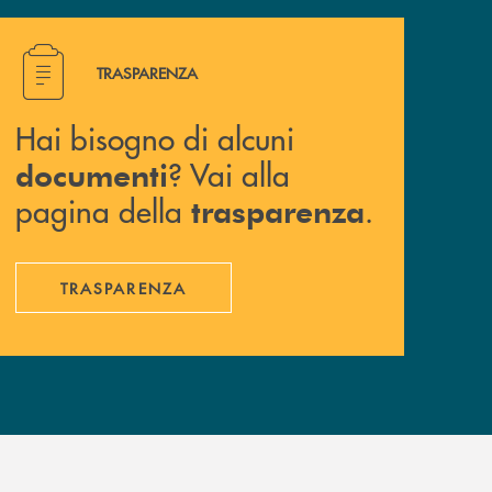
Hai bisogno di alcuni documenti ? Vai alla pagina della 
TRASPARENZA
Hai bisogno di alcuni
? Vai alla
documenti
pagina della
.
trasparenza
TRASPARENZA