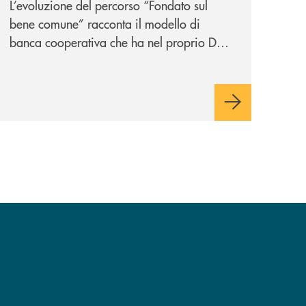
L’evoluzione del percorso “Fondato sul
nazionale: “
Oggi si dice
bene comune” racconta il modello di
ESG. Per noi è fare la cosa
banca cooperativa che ha nel proprio DNA
giusta. Da sempre
”
la vicinanza alle persone e ai territori.