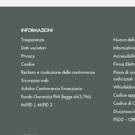
INFORMAZIONI
Trasparenza
Nuova defin
Dati societari
Informativ
Privacy
Accessibili
Cookie
Firma Elet
Reclami e risoluzione delle controversie
Piano di sos
A
indicizzati
Sicurezza web
Whistleblo
Apre una nuova finestra
Arbitro Controversie Finanziarie
Codice appa
Apre una nuova finestr
Fondo Garanzia PMI (legge 662/96)
Codice di C
MiFID | MiFID 2
Disconosci
PSD2 – O