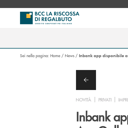
Salta al contenuto principale
Sei nella pagina:
Home
/
News
/
Inbank app disponibile 
NOVITÀ
PRIVATI
IMPR
Inbank ap