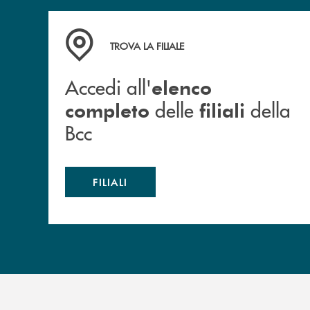
Accedi all' elenco completo delle filiali della B
TROVA LA FILIALE
Accedi all'
elenco
delle
della
completo
filiali
Bcc
FILIALI