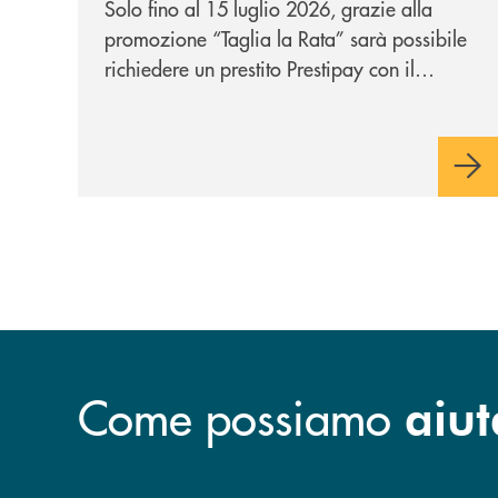
Solo fino al 15 luglio 2026, grazie alla
per te!
promozione “Taglia la Rata” sarà possibile
richiedere un prestito Prestipay con il
vantaggio di una rata più leggera da metà
piano di rimborso.
Come possiamo
aiut