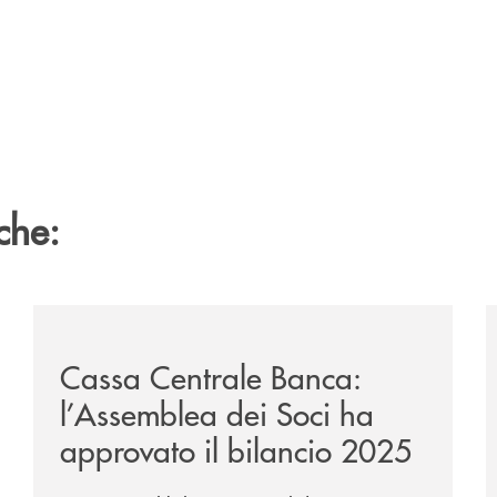
che:
ipay-il-prestito-personale-che-si-fa-in-due-per-te/
/news/cassa-centrale-banca-l-assemblea-dei-soci-ha-a
/
Cassa Centrale Banca:
l’Assemblea dei Soci ha
approvato il bilancio 2025