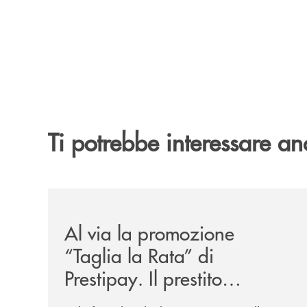
Ti potrebbe interessare an
/news/al-via-la-promozione-taglia-la-rata-di-prest
Al via la promozione
“Taglia la Rata” di
Prestipay. Il prestito
personale che si fa in due