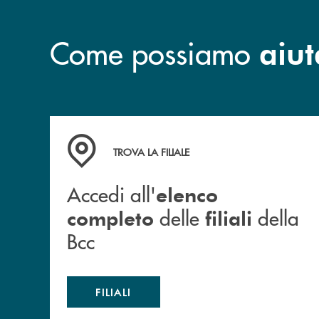
Come possiamo
aiut
Accedi all' elenco completo delle filiali della B
TROVA LA FILIALE
Accedi all'
elenco
delle
della
completo
filiali
Bcc
FILIALI