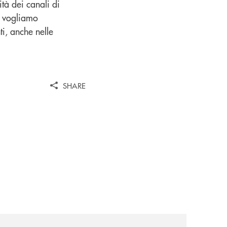
ità dei canali di
k, vogliamo
ti, anche nelle
SHARE
pprovato-il-bilancio-2025/
news/gruppo-cassa-centrale-annuncia-la-nuova-campagna-d