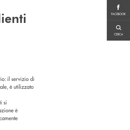
6
FACEBOOK
ienti
FACEBOOK
CERCA
CERCA
o: il servizio di
le, è utilizzato
i si
azione è
icamente