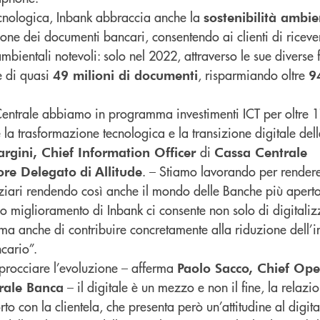
ecnologica, Inbank abbraccia anche la
sostenibilità ambie
ione dei documenti bancari, consentendo ai clienti di ricever
 ambientali notevoli: solo nel 2022, attraverso le sue diverse
e di quasi
, risparmiando oltre
49 milioni di documenti
9
trale abbiamo in programma investimenti ICT per oltre 17
a trasformazione tecnologica e la transizione digitale del
di
gini, Chief Information Officer
Cassa Centrale
. – Stiamo lavorando per rendere
ore Delegato
di
Allitude
nziari rendendo così anche il mondo delle Banche più aperto 
inuo miglioramento di Inbank ci consente non solo di digitali
, ma anche di contribuire concretamente alla riduzione dell’
cario”.
procciare l’evoluzione – afferma
Paolo Sacco, Chief Ope
– il digitale è un mezzo e non il fine, la relazi
rale Banca
to con la clientela, che presenta però un’attitudine al digit