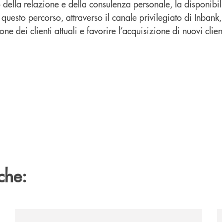
o della relazione e della consulenza personale, la disponibil
n questo percorso, attraverso il canale privilegiato di Inban
ne dei clienti attuali e favorire l’acquisizione di nuovi clien
.
che:
ipay-il-prestito-personale-che-si-fa-in-due-per-te/
/news/cassa-centrale-banca-l-assemblea-dei-soci-ha-a
/