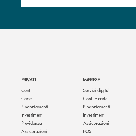
PRIVATI
IMPRESE
Conti
Servizi digitali
Carte
Conti e carte
Finanziamenti
Finanziamenti
Investimenti
Investimenti
Previdenza
Assicurazioni
Assicurazioni
POS