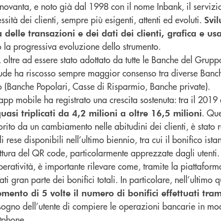
novanta, e noto già dal 1998 con il nome Inbank, il servizi
ità dei clienti, sempre più esigenti, attenti ed evoluti.
Svi
 delle transazioni e dei dati dei clienti, grafica e usa
 la progressiva evoluzione dello strumento.
 oltre ad essere stato adottato da tutte le Banche del Grup
itude ha riscosso sempre maggior consenso tra diverse Banch
o (Banche Popolari, Casse di Risparmio, Banche private).
 app mobile ha registrato una crescita sostenuta: tra il 2019 
. Que
asi triplicati da 4,2 milioni a oltre 16,5 milioni
vorito da un cambiamento nelle abitudini dei clienti, è stato
i rese disponibili nell’ultimo biennio, tra cui il bonifico ista
tura del QR code, particolarmente apprezzate dagli utenti.
operatività, è importante rilevare come, tramite la piattafor
i gran parte dei bonifici totali. In particolare, nell’ultimo 
emento di 5 volte il numero di bonifici effettuati tra
isogno dell’utente di compiere le operazioni bancarie in m
tphone.