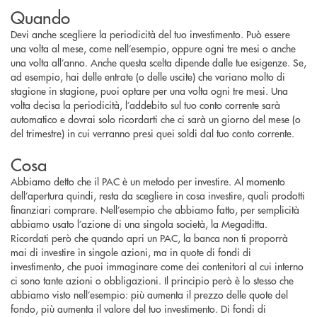
Quando
Devi anche scegliere la periodicità del tuo investimento. Può essere
una volta al mese, come nell’esempio, oppure ogni tre mesi o anche
una volta all’anno. Anche questa scelta dipende dalle tue esigenze. Se,
ad esempio, hai delle entrate (o delle uscite) che variano molto di
stagione in stagione, puoi optare per una volta ogni tre mesi. Una
volta decisa la periodicità, l’addebito sul tuo conto corrente sarà
automatico e dovrai solo ricordarti che ci sarà un giorno del mese (o
del trimestre) in cui verranno presi quei soldi dal tuo conto corrente.
Cosa
Abbiamo detto che il PAC è un metodo per investire. Al momento
dell’apertura quindi, resta da scegliere in cosa investire, quali prodotti
finanziari comprare. Nell’esempio che abbiamo fatto, per semplicità
abbiamo usato l’azione di una singola società, la Megaditta.
Ricordati però che quando apri un PAC, la banca non ti proporrà
mai di investire in singole azioni, ma in quote di fondi di
investimento, che puoi immaginare come dei contenitori al cui interno
ci sono tante azioni o obbligazioni. Il principio però è lo stesso che
abbiamo visto nell’esempio: più aumenta il prezzo delle quote del
fondo, più aumenta il valore del tuo investimento. Di fondi di