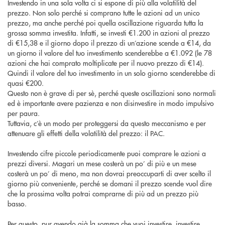
Investendo in una sola volta ci si espone di più alla volatilità del
prezzo. Non solo perché si comprano tutte le azioni ad un unico
prezzo, ma anche perché poi quella oscillazione riguarda tutta la
grossa somma investita. Infatti, se investi €1.200 in azioni al prezzo
di €15,38 e il giorno dopo il prezzo di un’azione scende a €14, da
un giorno il valore del tuo investimento scenderebbe a €1.092 (le 78
azioni che hai comprato moltiplicate per il nuovo prezzo di €14).
Quindi il valore del tuo investimento in un solo giorno scenderebbe di
quasi €200.
Questo non è grave di per sè, perché queste oscillazioni sono normali
ed è importante avere pazienza e non disinvestire in modo impulsivo
per paura.
Tuttavia, c’è un modo per proteggersi da questo meccanismo e per
attenuare gli effetti della volatilità del prezzo: il PAC.
Investendo cifre piccole periodicamente puoi comprare le azioni a
prezzi diversi. Magari un mese costerà un po’ di più e un mese
costerà un po’ di meno, ma non dovrai preoccuparti di aver scelto il
giorno più conveniente, perché se domani il prezzo scende vuol dire
che la prossima volta potrai comprarne di più ad un prezzo più
basso.
Per questo, pur avendo già la somma che vuoi investire, investire