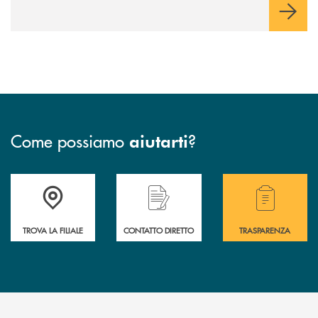
Come possiamo
?
aiutarti
Accedi all' elenco completo delle filiali della Bcc
Hai bisogno di assistenza immediata? Contatta
Hai bisogno di alcuni
TROVA LA FILIALE
CONTATTO DIRETTO
TRASPARENZA