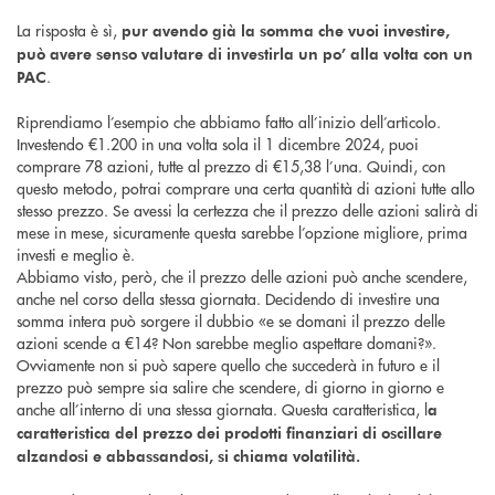
La risposta è sì,
pur avendo già la somma che vuoi investire,
può avere senso valutare di investirla un po’ alla volta con un
.
PAC
Riprendiamo l’esempio che abbiamo fatto all’inizio dell’articolo.
Investendo €1.200 in una volta sola il 1 dicembre 2024, puoi
comprare 78 azioni, tutte al prezzo di €15,38 l’una. Quindi, con
questo metodo, potrai comprare una certa quantità di azioni tutte allo
stesso prezzo. Se avessi la certezza che il prezzo delle azioni salirà di
mese in mese, sicuramente questa sarebbe l’opzione migliore, prima
investi e meglio è.
Abbiamo visto, però, che il prezzo delle azioni può anche scendere,
anche nel corso della stessa giornata. Decidendo di investire una
somma intera può sorgere il dubbio «e se domani il prezzo delle
azioni scende a €14? Non sarebbe meglio aspettare domani?».
Ovviamente non si può sapere quello che succederà in futuro e il
prezzo può sempre sia salire che scendere, di giorno in giorno e
anche all’interno di una stessa giornata. Questa caratteristica, l
a
caratteristica del prezzo dei prodotti finanziari di oscillare
alzandosi e abbassandosi, si chiama volatilità.