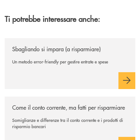
Ti potrebbe interessare anche:
/news/sbagliando-si-impara-a-risparmiare/
Sbagliando si impara (a risparmiare)
Un metodo error-friendly per gestire entrate e spese
/news/come-il-conto-corrente-ma-fatti-per-risparmiare/
Come il conto corrente, ma fatti per risparmiare
Somiglianze e differenze tra il conto corrente e i prodotti di
risparmio bancari