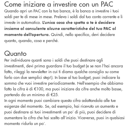
Come iniziare a investire con un PAC
Quando apri un PAC con la tua banca, è la banca a investire i tuoi
soldi per te di mese in mese. Preleva i soldi dal tuo conto corrente e li
investe in automatico.
L’unica cosa che spetta a te è decidere
insieme al consulente alcune caratteristiche del tuo PAC al
Quindi, nello specifico, devi decidere
momento dell’apertura.
quanto, quando, cosa e perché.
Quanto
Per individuare quanti sono i soldi che puoi destinare agli
investimenti, devi prima guardare il tuo budget (e se non l’hai ancora
fatto, rileggi la newsletter in cui ti diamo qualche consiglio su come
farlo con due semplici step!). In base al tuo budget, puoi indicare la
somma che vuoi investire periodicamente. Nell’esempio che abbiamo
fatto la cifra è di €100, ma puoi iniziare da cifre anche molto basse,
partendo da un minimo di €25.
In ogni momento puoi cambiare questa cifra adattandola alle tue
esigenze del momento. Se, ad esempio, hai ricevuto un aumento e
puoi destinare ai tuoi investimenti un po’ di più, puoi decidere di
aumentare la cifra che hai scelto all’inizio. Viceversa, puoi in qualsiasi
momento ridurla un po’.