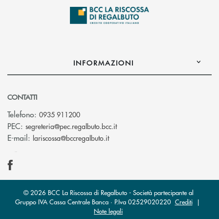
INFORMAZIONI
CONTATTI
Telefono:
0935 911200
(si apre l’app di posta elettron
PEC:
segreteria@pec.regalbuto.bcc.it
(si apre l’app di posta elettronica
E-mail:
lariscossa@bccregalbuto.it
© 2026 BCC La Riscossa di Regalbuto - Società partecipante al
Gruppo IVA Cassa Centrale Banca · P.Iva 02529020220
Crediti
|
Note legali