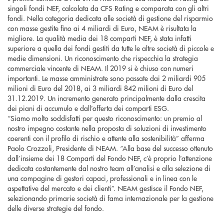
singoli fondi NEF, calcolata da CFS Rating e comparata con gli altri
fondi. Nella categoria dedicata alle società di gestione del risparmio
con masse gestite fino ai 4 miliardi di Euro, NEAM è risultata la
migliore. La qualità media dei 18 comparti NEF, è stata infatti
superiore a quella dei fondi gestiti da tutte le altre società di piccole e
medie dimensioni. Un riconoscimento che rispecchia la strategia
commerciale vincente di NEAM. Il 2019 si è chiuso con numeri
importanti. Le masse amministrate sono passate dai 2 miliardi 905
milioni di Euro del 2018, ai 3 miliardi 842 milioni di Euro del
31.12.2019. Un incremento generato principalmente dalla crescita
dei piani di accumulo e dall’offerta dei comparti ESG.
“Siamo molto soddisfatti per questo riconoscimento: un premio al
nostro impegno costante nella proposta di soluzioni di investimento
coerenti con il profilo di rischio e attente alla sostenibilità” afferma
Paolo Crozzoli, Presidente di NEAM. “Alla base del successo ottenuto
dall’insieme dei 18 Comparti del Fondo NEF, c’è proprio l’attenzione
dedicata costantemente dal nostro team all’analisi e alla selezione di
una compagine di gestori capaci, professionali e in linea con le
aspettative del mercato e dei clienti”. NEAM gestisce il Fondo NEF,
selezionando primarie società di fama internazionale per la gestione
delle diverse strategie del fondo.