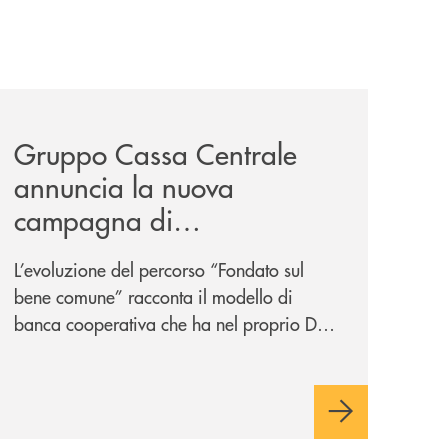
pprovato-il-bilancio-2025/
news/gruppo-cassa-centrale-annuncia-la-nuova-campagna-d
Gruppo Cassa Centrale
annuncia la nuova
campagna di
comunicazione
L’evoluzione del percorso “Fondato sul
nazionale: “
Oggi si dice
bene comune” racconta il modello di
ESG. Per noi è fare la cosa
banca cooperativa che ha nel proprio DNA
giusta. Da sempre
”
la vicinanza alle persone e ai territori.