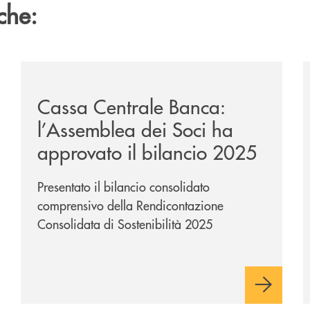
che:
ipay-il-prestito-personale-che-si-fa-in-due-per-te/
/news/cassa-centrale-banca-l-assemblea-dei-soci-ha-a
/
Cassa Centrale Banca:
l’Assemblea dei Soci ha
approvato il bilancio 2025
Presentato il bilancio consolidato
comprensivo della Rendicontazione
Consolidata di Sostenibilità 2025