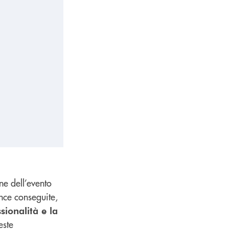
e dell’evento
ance conseguite,
sionalità e la
este