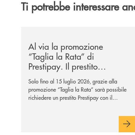
Ti potrebbe interessare an
/news/al-via-la-promozione-taglia-la-rata-di-prest
Al via la promozione
“Taglia la Rata” di
Prestipay. Il prestito
personale che si fa in due
Solo fino al 15 luglio 2026, grazie alla
per te!
promozione “Taglia la Rata” sarà possibile
richiedere un prestito Prestipay con il
vantaggio di una rata più leggera da metà
piano di rimborso.