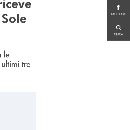
riceve
FACEBOOK
 Sole
FACEBOOK
CERCA
CERCA
 le
ltimi tre