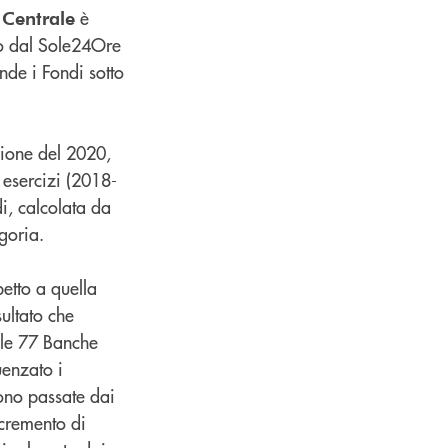
è
 Centrale
to dal Sole24Ore
de i Fondi sotto
zione del 2020,
e esercizi (2018-
i, calcolata da
goria.
etto a quella
sultato che
lle 77 Banche
uenzato i
no passate dai
ncremento di