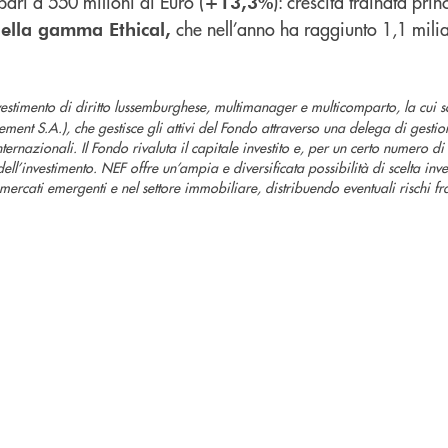
 pari a 550 milioni di Euro (
): crescita trainata pri
+13,3%
che nell’anno ha raggiunto 1,1 milia
della gamma Ethical,
timento di diritto lussemburghese, multimanager e multicomparto, la cui so
t S.A.), che gestisce gli attivi del Fondo attraverso una delega di gestion
ernazionali. Il Fondo rivaluta il capitale investito e, per un certo numero 
ell’investimento. NEF offre un’ampia e diversificata possibilità di scelta inve
mercati emergenti e nel settore immobiliare, distribuendo eventuali rischi fra