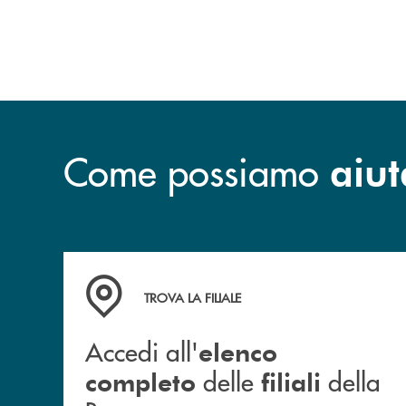
Come possiamo
aiut
Accedi all' elenco completo delle filiali della B
TROVA LA FILIALE
Accedi all'
elenco
delle
della
completo
filiali