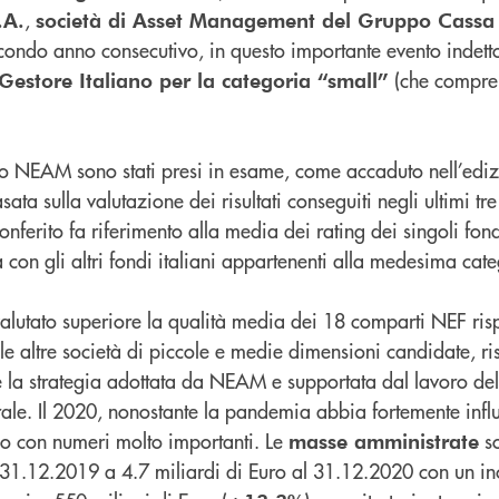
,
.A.
società di Asset Management del Gruppo Cassa
secondo anno consecutivo, in questo importante evento indet
(che compren
 Gestore Italiano per la categoria “small”
o NEAM sono stati presi in esame, come accaduto nell’edi
asata sulla valutazione dei risultati conseguiti negli ultimi tr
nferito fa riferimento alla media dei rating dei singoli fond
on gli altri fondi italiani appartenenti alla medesima cate
alutato superiore la qualità media dei 18 comparti NEF risp
e le altre società di piccole e medie dimensioni candidate, ri
e la strategia adottata da NEAM e supportata dal lavoro de
le. Il 2020, nonostante la pandemia abbia fortemente infl
iuso con numeri molto importanti. Le
so
masse amministrate
l 31.12.2019 a 4.7 miliardi di Euro al 31.12.2020 con un i