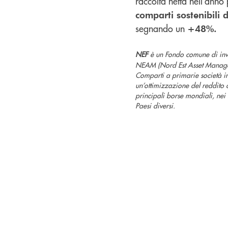
raccolta netta nell’anno
comparti sostenibili 
segnando un
+48%.
NEF
è un Fondo comune di inves
NEAM (Nord Est Asset Managemen
Comparti a primarie società int
un’ottimizzazione del reddito d
principali borse mondiali, nei 
Paesi diversi.