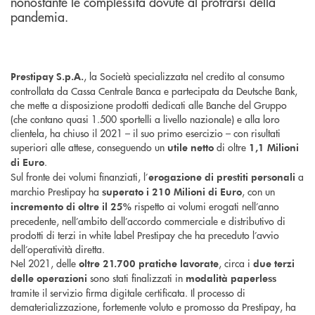
nonostante le complessità dovute al protrarsi della
pandemia.
, la Società specializzata nel credito al consumo
Prestipay S.p.A.
controllata da Cassa Centrale Banca e partecipata da Deutsche Bank,
che mette a disposizione prodotti dedicati alle Banche del Gruppo
(che contano quasi 1.500 sportelli a livello nazionale) e alla loro
clientela, ha chiuso il 2021 – il suo primo esercizio – con risultati
superiori alle attese, conseguendo un
di oltre
utile netto
1,1 Milioni
.
di Euro
Sul fronte dei volumi finanziati, l’
a
erogazione di prestiti personali
marchio Prestipay ha
, con un
superato i 210 Milioni di Euro
rispetto ai volumi erogati nell’anno
incremento di oltre il 25%
precedente, nell’ambito dell’accordo commerciale e distributivo di
prodotti di terzi in white label Prestipay che ha preceduto l’avvio
dell’operatività diretta.
Nel 2021, delle
, circa i
oltre 21.700 pratiche lavorate
due terzi
sono stati finalizzati in
delle operazioni
modalità paperless
tramite il servizio firma digitale certificata. Il processo di
dematerializzazione, fortemente voluto e promosso da Prestipay, ha