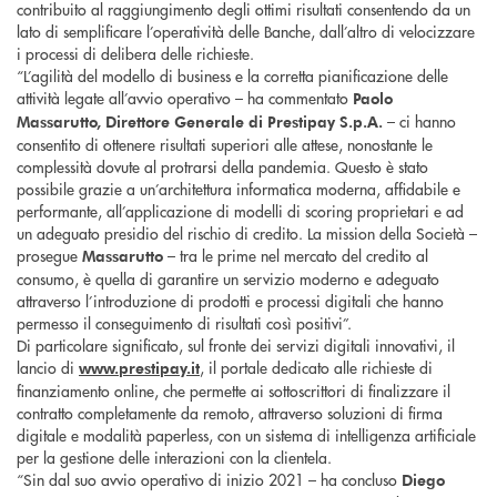
contribuito al raggiungimento degli ottimi risultati consentendo da un
lato di semplificare l’operatività delle Banche, dall’altro di velocizzare
i processi di delibera delle richieste.
“L’agilità del modello di business e la corretta pianificazione delle
attività legate all’avvio operativo – ha commentato
Paolo
– ci hanno
Massarutto, Direttore Generale di Prestipay S.p.A.
consentito di ottenere risultati superiori alle attese, nonostante le
complessità dovute al protrarsi della pandemia. Questo è stato
possibile grazie a un’architettura informatica moderna, affidabile e
performante, all’applicazione di modelli di scoring proprietari e ad
un adeguato presidio del rischio di credito. La mission della Società –
prosegue
– tra le prime nel mercato del credito al
Massarutto
consumo, è quella di garantire un servizio moderno e adeguato
attraverso l’introduzione di prodotti e processi digitali che hanno
permesso il conseguimento di risultati così positivi”.
Di particolare significato, sul fronte dei servizi digitali innovativi, il
lancio di
, il portale dedicato alle richieste di
www.prestipay.it
finanziamento online, che permette ai sottoscrittori di finalizzare il
contratto completamente da remoto, attraverso soluzioni di firma
digitale e modalità paperless, con un sistema di intelligenza artificiale
per la gestione delle interazioni con la clientela.
“Sin dal suo avvio operativo di inizio 2021 – ha concluso
Diego