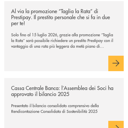
/news/al-via-la-promozione-taglia-la-rata-di-prestipay-il-prestito-perso
Al via la promozione “Taglia la Rata” di
Prestipay. Il prestito personale che si fa in due
per te!
Solo fino al 15 luglio 2026, grazie alla promozione “Taglia
la Rata” sarà possibile richiedere un prestito Prestipay con il
vantaggio di una rata più leggera da metà piano di
rimborso.
/news/cassa-centrale-banca-l-assemblea-dei-soci-ha-approvato-il-bila
Cassa Centrale Banca: l’Assemblea dei Soci ha
approvato il bilancio 2025
Presentato il bilancio consolidato comprensivo della
Rendicontazione Consolidata di Sostenibilità 2025