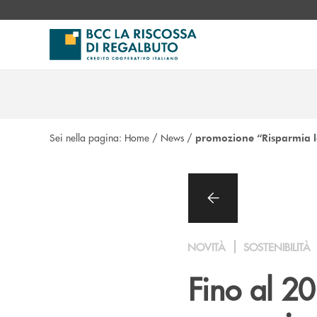
Salta al contenuto principale
Sei nella pagina:
Home
/
News
/
promozione “Risparmia l
NOVITÀ
SOSTENIBILITÀ
Fino al 20