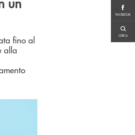
n un
FACEBOOK
FACEBOOK
CERCA
CERCA
ta fino al
 alla
iamento