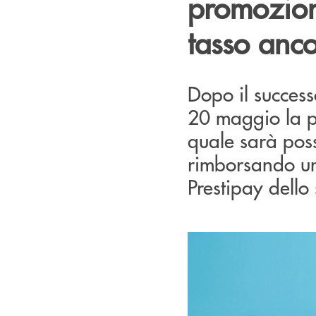
promozion
tasso anco
Dopo il success
20 maggio la p
quale sarà possi
rimborsando un
Prestipay dello