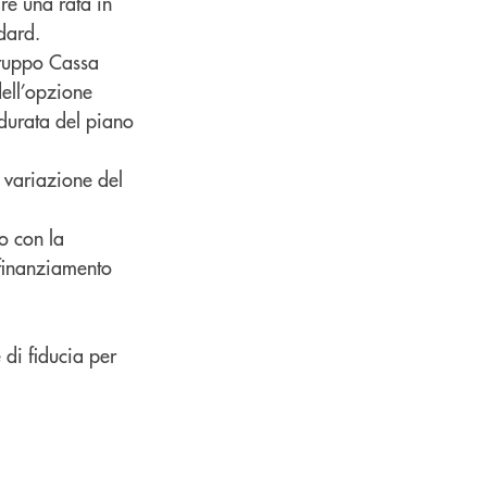
are una rata in
dard.
 Gruppo Cassa
dell’opzione
 durata del piano
a variazione del
to con la
 finanziamento
 di fiducia per