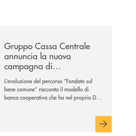
pprovato-il-bilancio-2025/
news/gruppo-cassa-centrale-annuncia-la-nuova-campagna-d
Gruppo Cassa Centrale
annuncia la nuova
campagna di
comunicazione
L’evoluzione del percorso “Fondato sul
nazionale: “
Oggi si dice
bene comune” racconta il modello di
ESG. Per noi è fare la cosa
banca cooperativa che ha nel proprio DNA
giusta. Da sempre
”
la vicinanza alle persone e ai territori.