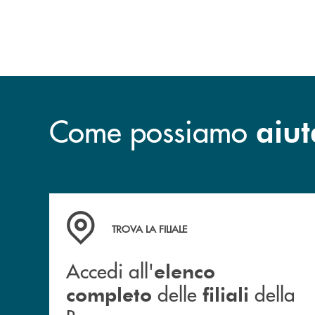
Come possiamo
aiut
Accedi all' elenco completo delle filiali della B
TROVA LA FILIALE
Accedi all'
elenco
delle
della
completo
filiali