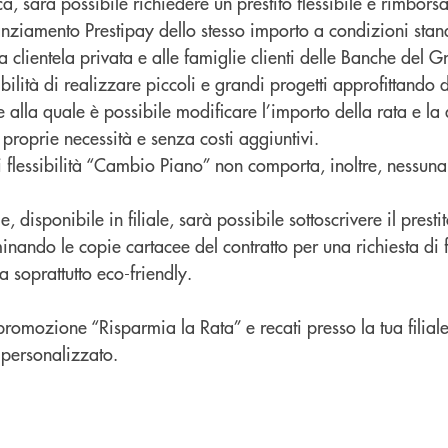
ica, sarà possibile richiedere un prestito flessibile e rimbors
anziamento Prestipay dello stesso importo a condizioni stan
lla clientela privata e alle famiglie clienti delle Banche del
ibilità di realizzare piccoli e grandi progetti approfittando 
alla quale è possibile modificare l’importo della rata e la
 proprie necessità e senza costi aggiuntivi.
di flessibilità “Cambio Piano” non comporta, inoltre, nessun
, disponibile in filiale, sarà possibile sottoscrivere il presti
nando le copie cartacee del contratto per una richiesta di
 soprattutto eco-friendly.
promozione “Risparmia la Rata” e recati presso la tua filiale
 personalizzato.