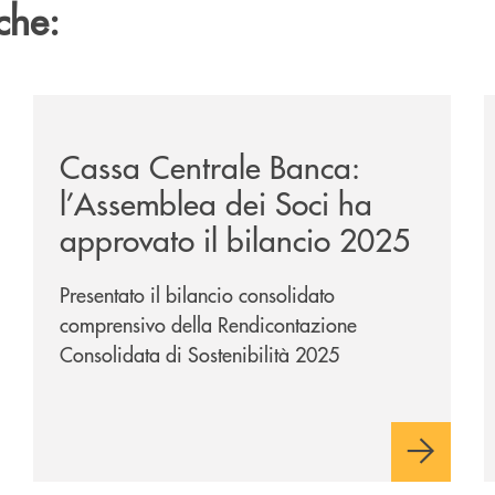
che:
ipay-il-prestito-personale-che-si-fa-in-due-per-te/
/news/cassa-centrale-banca-l-assemblea-dei-soci-ha-a
/
Cassa Centrale Banca:
l’Assemblea dei Soci ha
approvato il bilancio 2025
Presentato il bilancio consolidato
comprensivo della Rendicontazione
Consolidata di Sostenibilità 2025