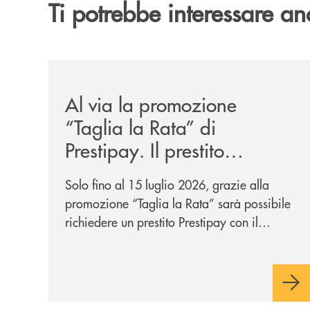
Ti potrebbe interessare an
/news/al-via-la-promozione-taglia-la-rata-di-prest
Al via la promozione
“Taglia la Rata” di
Prestipay. Il prestito
personale che si fa in due
Solo fino al 15 luglio 2026, grazie alla
per te!
promozione “Taglia la Rata” sarà possibile
richiedere un prestito Prestipay con il
vantaggio di una rata più leggera da metà
piano di rimborso.