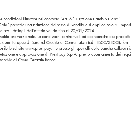
le condizioni illustrate nel contratto (Art. 6.1 Opzione Cambio Piano.)
a” prevede una riduzione del tasso di vendita e si applica solo su importi p
iale per i dettagli dell’offerta valida fino al 20/05/2024.
nalità promozionale. Le condizioni contrattuali ed economiche dei prodotti
zioni Europee di Base sul Credito ai Consumatori (cd. IEBCC/SECCI), fornit
ponibile sul sito www.prestipay.it e presso gli sportelli delle Banche collocatr
utazione e approvazione di Prestipay S.p.A. previo accertamento dei requis
 marchio di Cassa Centrale Banca.