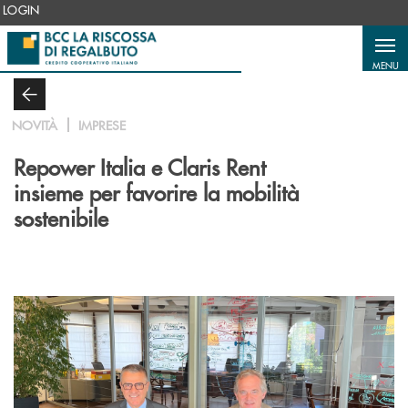
Salta al contenuto principale
LOGIN
MENU
NOVITÀ
IMPRESE
Repower Italia e Claris Rent
insieme per favorire la mobilità
sostenibile