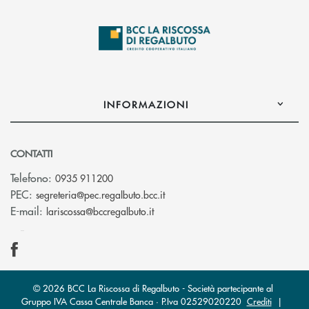
INFORMAZIONI
CONTATTI
Telefono:
0935 911200
(si apre l’app di posta elettron
PEC:
segreteria@pec.regalbuto.bcc.it
(si apre l’app di posta elettronica
E-mail:
lariscossa@bccregalbuto.it
© 2026 BCC La Riscossa di Regalbuto - Società partecipante al
Gruppo IVA Cassa Centrale Banca · P.Iva 02529020220
Crediti
|