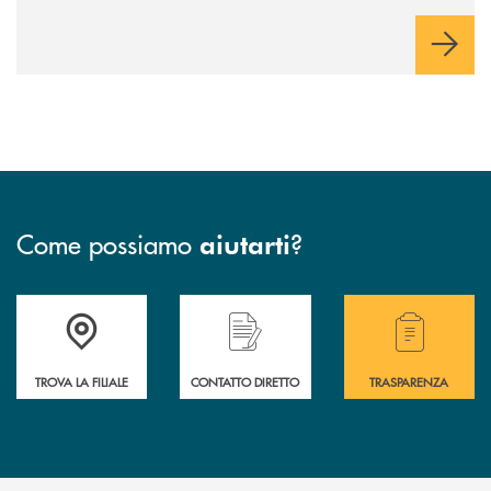
Come possiamo
?
aiutarti
Accedi all' elenco completo delle filiali della Bcc
Hai bisogno di assistenza immediata? Contatta
Hai bisogno di alcuni
TROVA LA FILIALE
CONTATTO DIRETTO
TRASPARENZA