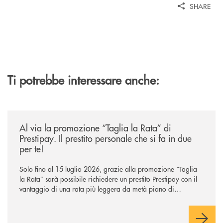
SHARE
Ti potrebbe interessare anche:
/news/al-via-la-promozione-taglia-la-rata-di-prestipay-il-prestito-perso
Al via la promozione “Taglia la Rata” di
Prestipay. Il prestito personale che si fa in due
per te!
Solo fino al 15 luglio 2026, grazie alla promozione “Taglia
la Rata” sarà possibile richiedere un prestito Prestipay con il
vantaggio di una rata più leggera da metà piano di
rimborso.