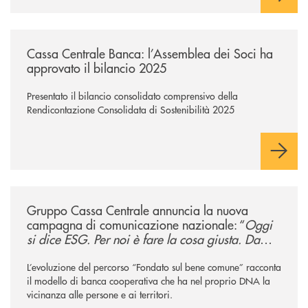
/news/cassa-centrale-banca-l-assemblea-dei-soci-ha-approvato-il-bila
Cassa Centrale Banca: l’Assemblea dei Soci ha
approvato il bilancio 2025
Presentato il bilancio consolidato comprensivo della
Rendicontazione Consolidata di Sostenibilità 2025
/news/gruppo-cassa-centrale-annuncia-la-nuova-campagna-di-comunicaz
Gruppo Cassa Centrale annuncia la nuova
campagna di comunicazione nazionale: “
Oggi
si dice ESG. Per noi è fare la cosa giusta. Da
sempre
”
L’evoluzione del percorso “Fondato sul bene comune” racconta
il modello di banca cooperativa che ha nel proprio DNA la
vicinanza alle persone e ai territori.