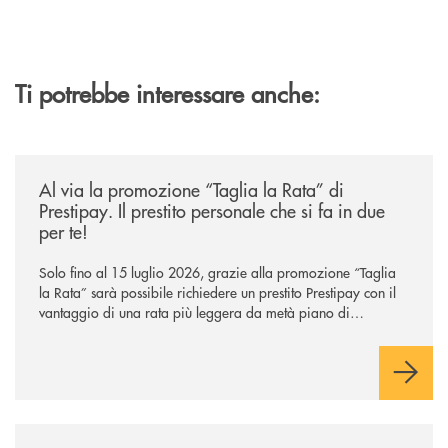
Ti potrebbe interessare anche:
/news/al-via-la-promozione-taglia-la-rata-di-prestipay-il-prestito-perso
Al via la promozione “Taglia la Rata” di
Prestipay. Il prestito personale che si fa in due
per te!
Solo fino al 15 luglio 2026, grazie alla promozione “Taglia
la Rata” sarà possibile richiedere un prestito Prestipay con il
vantaggio di una rata più leggera da metà piano di
rimborso.
/news/cassa-centrale-banca-l-assemblea-dei-soci-ha-approvato-il-bila