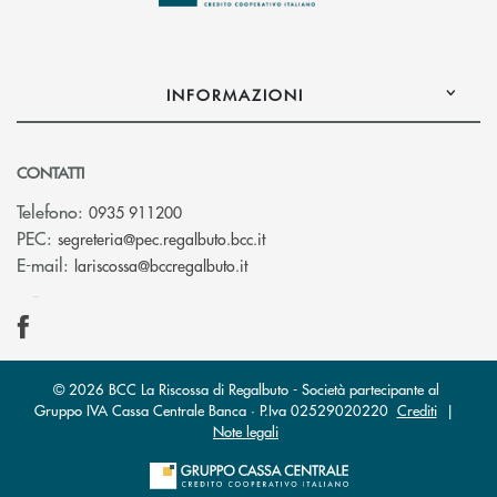
INFORMAZIONI
CONTATTI
Telefono:
0935 911200
(si apre l’app di posta elettron
PEC:
segreteria@pec.regalbuto.bcc.it
(si apre l’app di posta elettronica
E-mail:
lariscossa@bccregalbuto.it
© 2026 BCC La Riscossa di Regalbuto - Società partecipante al
Gruppo IVA Cassa Centrale Banca · P.Iva 02529020220
Crediti
|
Note legali