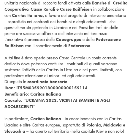
unitaria nazionale di raccolta fondi attivata dalle
Banche di Credito
in collaborazione
Cooperativo, Casse Rurali e Casse Raiffeisen
con
, a favore del progetto di intervento umanitario
Caritas Italiana
– soprattutto nei confronti dei bambini e degli adolescenti - che
quest’ultima sta gestendo in Ucraina e nei Paesi limitrofi sin dalle
prime ore successive all’inizio dell’intervento militare russo.
L’iniziativa è promossa dalle
e dalla
Capogruppo
Federazione
con il coordinamento di
.
Raiffeisen
Federcasse
A tal fine è stato aperto presso Cassa Centrale un conto corrente
dedicato dove potranno confluire i contributi di quanti vorranno
sostenere l’attività della Caritas in Ucraina e nei paesi limitrofi, con
particolare attenzione ai minori ed agli adolescenti.
Di seguito le
:
coordinate bancarie
Iban: IT55M0359901800000000159114
Beneficiario: Caritas Italiana
Causale: “UCRAINA 2022. VICINI AI BAMBINI E AGLI
ADOLESCENTI”
In particolare,
- in coordinamento con la Caritas
Caritas Italiana
Ucraina e altre Caritas europee, soprattutto di
Polonia, Moldavia e
– ha aperto sul territorio (nella capitale Kiev e non solo)
Slovacchia