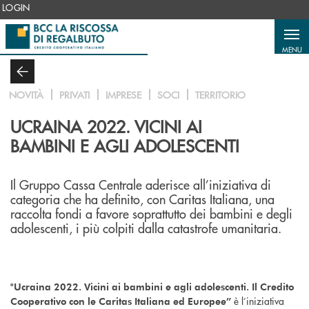
Salta al contenuto principale
LOGIN
MENU
NOVITÀ
PRIVATI
IMPRESE
SOCI
TERRITORIO
UCRAINA 2022. VICINI AI
BAMBINI E AGLI ADOLESCENTI
Il Gruppo Cassa Centrale aderisce all’iniziativa di
categoria che ha definito, con Caritas Italiana, una
raccolta fondi a favore soprattutto dei bambini e degli
adolescenti, i più colpiti dalla catastrofe umanitaria.
"Ucraina 2022. Vicini ai bambini e agli adolescenti. Il Credito
è l’iniziativa
Cooperativo con le Caritas Italiana ed Europee”