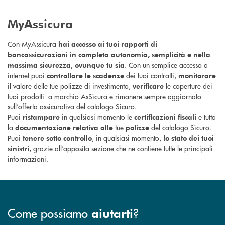
MyAssicura
Con MyAssicura
hai accesso ai tuoi rapporti di
bancassicurazioni in completa autonomia, semplicità e nella
. Con un semplice accesso a
massima sicurezza, ovunque tu sia
internet puoi
dei tuoi contratti,
controllare le scadenze
monitorare
il valore delle tue polizze di investimento,
le coperture dei
verificare
tuoi prodotti a marchio AsSìcura e rimanere sempre aggiornato
sull’offerta assicurativa del catalogo Sìcuro.
Puoi
in qualsiasi momento le
e tutta
ristampare
certificazioni fiscali
la
tue
del catalogo Sìcuro.
documentazione relativa alle
polizze
Puoi
, in qualsiasi momento,
tenere sotto controllo
lo stato dei tuoi
grazie all’apposita sezione che ne contiene tutte le principali
sinistri,
informazioni.
Come possiamo
?
aiutarti