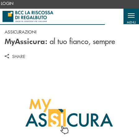
Salta al contenuto principale
LOGIN
MENU
ASSICURAZIONI
al tuo fianco, sempre
MyAssicura:
SHARE