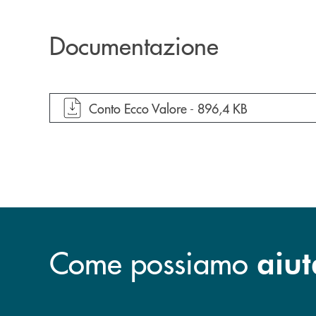
Documentazione
apre documento in una nuova finestra
Conto Ecco Valore -
896,4 KB
Come possiamo
aiut