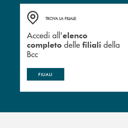
Accedi all' elenco completo delle filiali della B
TROVA LA FILIALE
Accedi all'
elenco
delle
della
completo
filiali
Bcc
FILIALI