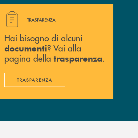
Hai bisogno di alcuni documenti ? Vai alla pagina della 
TRASPARENZA
Hai bisogno di alcuni
? Vai alla
documenti
pagina della
.
trasparenza
TRASPARENZA