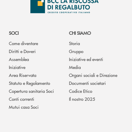
SOCI
CHI SIAMO
Come diventare
Storia
Diritti e Doveri
Gruppo
Assemblea
Iniziative ed eventi
Iniziative
Media
Area Riservata
Organi sociali e Direzione
Statuto e Regolamento
Documenti societari
Copertura sanitaria Soci
Codice Etico
Conti correnti
Il nostro 2025
Mutui casa Soci