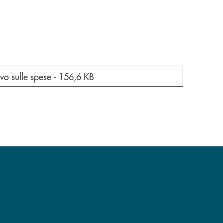
a nuova finestra
o sulle spese -
156,6 KB