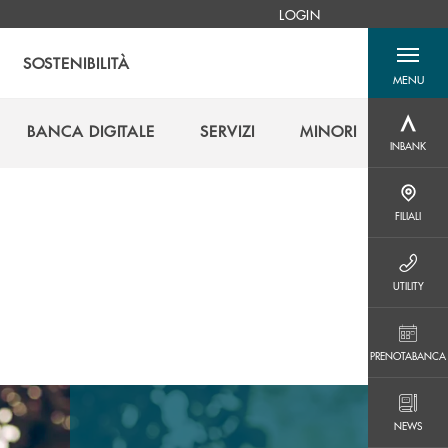
LOGIN
SOSTENIBILITÀ
MENU
menu destra
BANCA DIGITALE
SERVIZI
MINORI
INBANK
INBANK
BANCA DIGITALE
SERVIZI
MINORI
FILIALI
FILIALI
UTILITY
UTILITY
PRENOTABANCA
PRENOTABANCA
NEWS
NEWS