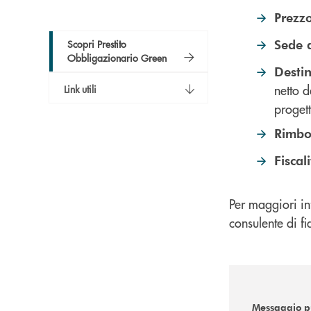
Prezz
Sede d
Scopri Prestito
Obbligazionario Green
Destin
netto d
Link utili
progett
Rimbor
Fiscal
Per maggiori in
consulente di fi
Messaggio pu