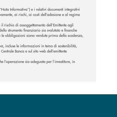
ota Informativa”) e i relativi documenti integrativi
vamente, ai rischi, ai costi dell’adesione e al regime
e il rischio di assoggettamento dell’Emittente agli
 dello strumento finanziario sia svalutato e finanche
ve le obbligazioni siano vendute prima della scadenza,
iva, incluse le informazioni in tema di sostenibilità,
a Centrale Banca e sul sito web dell’emittente
, che l’operazione sia adeguata per l’investitore, in