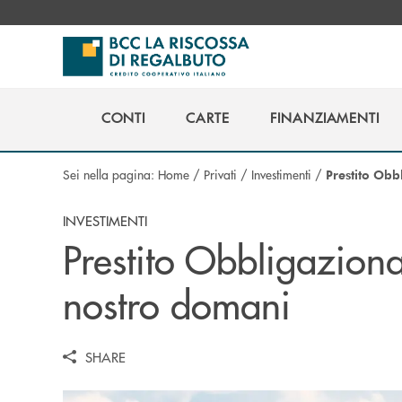
Salta al contenuto principale
CONTI
CARTE
FINANZIAMENTI
CONTI
CARTE
FINANZIAMENTI
Sei nella pagina:
Home
/
Privati
/
Investimenti
/
Prestito Obb
INVESTIMENTI
Prestito Obbligaziona
nostro domani
SHARE