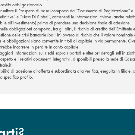
 prestito obbligazionario.
nsultare il Prospetto di base (composto da “Documento di Registrazione” e “N
finitive” e “Nota Di Sintesi”, contenenti le informazioni chiave (anche relati
abile all’investimento) prima di prendere una decisione finale di adesione.
nelle obbligazioni comporta, tra gli altri, il rischio di credito dell’Emittente 
estione delle crisi bancarie (bail-in) ovvero al rischio che il valore nominale
 le obbligazioni siano convertite in titoli di capitale in via permanente. O
otrebbe incorrere in perdite in conto capitale.
ggiori informazioni sui rischi sopra riportati e ulteriori dettagli sull’iniziat
rospetto e i relativi documenti integrativi, disponibili presso la sede di Cass
rale.it
sibilità di adesione all’offerta è subordinata alla verifica, eseguita in filiale
o specifico profilo.
?
arti