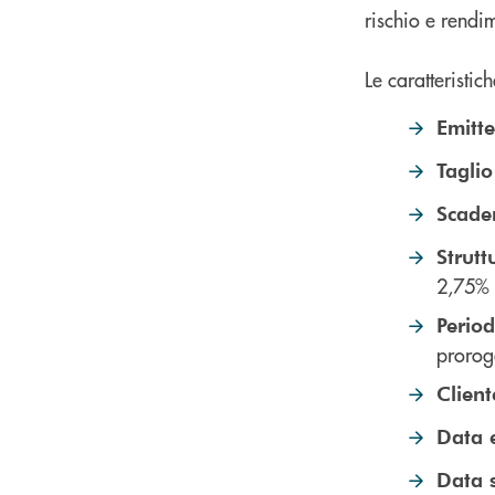
rischio e rendi
Le caratteristi
Emitt
Taglio
Scade
Strutt
2,75% 
Period
proro
Client
Data 
Data 