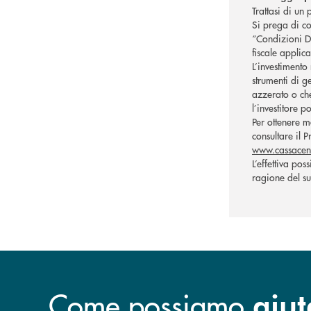
Trattasi di un
Si prega di co
“Condizioni De
fiscale applic
L’investimento 
strumenti di g
azzerato o che
l’investitore p
Per ottenere ma
consultare il P
www.cassacent
L’effettiva pos
ragione del su
Come possiamo
aiut