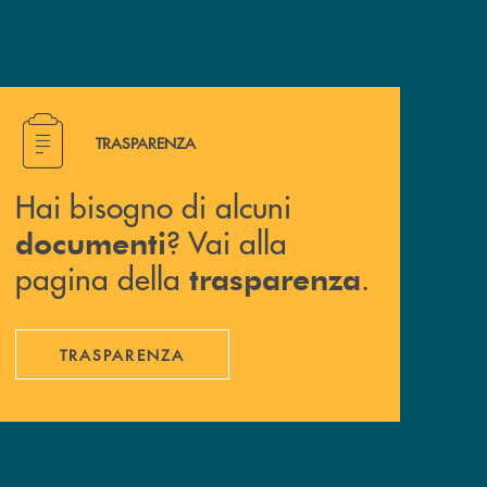
Hai bisogno di alcuni documenti ? Vai alla pagina della 
TRASPARENZA
Hai bisogno di alcuni
? Vai alla
documenti
pagina della
.
trasparenza
TRASPARENZA