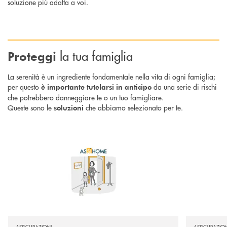
soluzione più adatta a voi.
la tua famiglia
Proteggi
La serenità è un ingrediente fondamentale nella vita di ogni famiglia;
per questo
da una serie di rischi
è importante tutelarsi in anticipo
che potrebbero danneggiare te o un tuo famigliare.
Queste sono le
che abbiamo selezionato per te.
soluzioni
Scopri di più AsSìHome : assicurati una tutela adeguata per la tua abitaz
Scopri di più
ASSICURAZIONI
ASSICURAZION