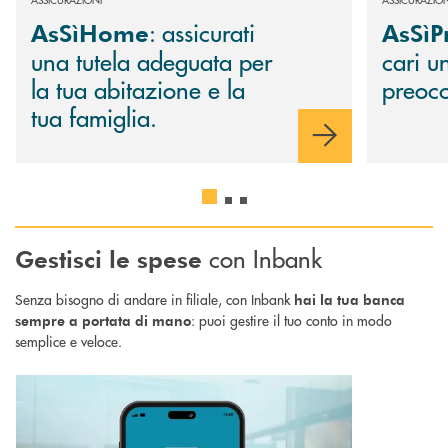
: assicurati
AsSìHome
AsSìP
una tutela adeguata per
cari u
la tua abitazione e la
preoc
tua famiglia.
con Inbank
Gestisci le spese
Senza bisogno di andare in filiale, con Inbank
hai la tua banca
: puoi gestire il tuo conto in modo
sempre a portata di mano
semplice e veloce.
Scopri di più Inbank app : il tuo conto bancario direttamente sullo smart