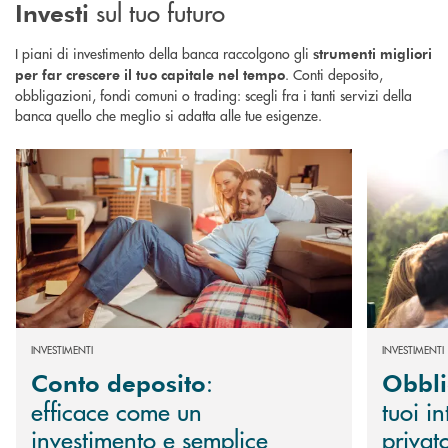
sul tuo futuro
Investi
I piani di investimento della banca raccolgono gli
strumenti migliori
. Conti deposito,
per far crescere il tuo capitale nel tempo
obbligazioni, fondi comuni o trading: scegli fra i tanti servizi della
banca quello che meglio si adatta alle tue esigenze.
Scopri di più Conto deposito : efficace come un investimento e semplice 
Scopri di più
INVESTIMENTI
INVESTIMENTI
:
Conto deposito
Obbli
efficace come un
tuoi i
investimento e semplice
privat