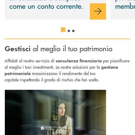
come un conto corrente.
membr
al meglio il tuo patrimonio
Gestisci
Affidati al nostro servizio di
per pianificare
consulenza
finanziaria
al meglio i tuoi investimenti. Le nostre soluzioni per la
gestione
massimizzano il rendimento del tuo
patrimoniale
capitale rispettando il grado di rischio che hai scelto.
Scopri di più Gestioni Patrimoniali : tre tipologie di gestioni offerte da 