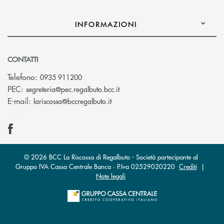
INFORMAZIONI
CONTATTI
Telefono:
0935 911200
(si apre l’app di posta elettron
PEC:
segreteria@pec.regalbuto.bcc.it
(si apre l’app di posta elettronica
E-mail:
lariscossa@bccregalbuto.it
© 2026 BCC La Riscossa di Regalbuto - Società partecipante al
Gruppo IVA Cassa Centrale Banca · P.Iva 02529020220
Crediti
|
Note legali