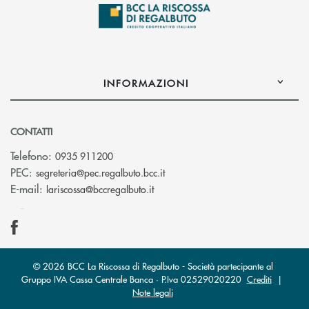
INFORMAZIONI
CONTATTI
Telefono:
0935 911200
(si apre l’app di posta elettron
PEC:
segreteria@pec.regalbuto.bcc.it
(si apre l’app di posta elettronica
E-mail:
lariscossa@bccregalbuto.it
© 2026 BCC La Riscossa di Regalbuto - Società partecipante al
Gruppo IVA Cassa Centrale Banca · P.Iva 02529020220
Crediti
|
Note legali