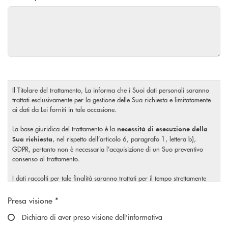
Il Titolare del trattamento, La informa che i Suoi dati personali saranno
trattati esclusivamente per la gestione delle Sua richiesta e limitatamente
ai dati da Lei forniti in tale occasione.
La base giuridica del trattamento è la
necessità di esecuzione della
, nel rispetto dell’articolo 6, paragrafo 1, lettera b),
Sua richiesta
GDPR, pertanto non è necessaria l’acquisizione di un Suo preventivo
consenso al trattamento.
I dati raccolti per tale finalità saranno trattati per il tempo strettamente
necessario a soddisfare la Sua richiesta o per eventuali obblighi di legge.
Scegliere un'opzione
Presa visione *
Il Titolare La invita, inoltre, prima di conferire i Suoi dati personali, a
visionare l’
Dichiaro di aver preso visione dell'informativa
informativa completa
sul trattamento dei Suoi dati
, rilasciata nel rispetto dell’articolo 13 Regolamento (UE)
personali