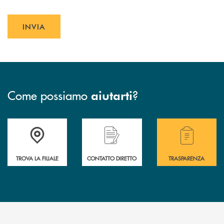
2016/679, accessibile al seguente
link.
INVIA
INVIA FORM
Come possiamo
?
aiutarti
Accedi all' elenco completo delle filiali della Bcc
Hai bisogno di assistenza immediata? Contatta
Hai bisogno di alcuni
TROVA LA FILIALE
CONTATTO DIRETTO
TRASPARENZA