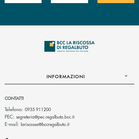
INFORMAZIONI
CONTATTI
Telefono:
0935 911200
(si apre l’app di posta elettron
PEC:
segreteria@pec.regalbuto.bcc.it
(si apre l’app di posta elettronica
E-mail:
lariscossa@bccregalbuto.it