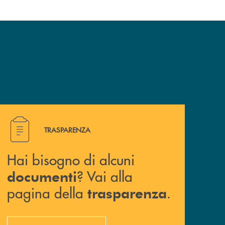
Hai bisogno di alcuni documenti ? Vai alla pagina della 
TRASPARENZA
Hai bisogno di alcuni
? Vai alla
documenti
pagina della
.
trasparenza