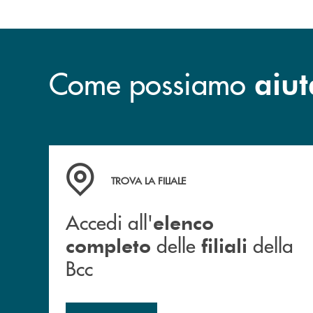
Come possiamo
aiut
Accedi all' elenco completo delle filiali della B
TROVA LA FILIALE
Accedi all'
elenco
delle
della
completo
filiali
Bcc