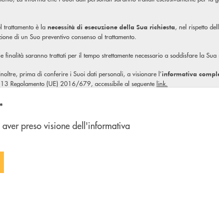
l trattamento è la
, nel rispetto de
necessità di esecuzione della Sua richiesta
izione di un Suo preventivo consenso al trattamento.
ale finalità saranno trattati per il tempo strettamente necessario a soddisfare la Sua
, inoltre, prima di conferire i Suoi dati personali, a visionare l’
informativa compl
olo 13 Regolamento (UE) 2016/679, accessibile al seguente
link.
n'opzione
*
 aver preso visione dell'informativa
 FORM