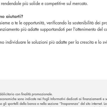
rendendole più solide e competitive sul mercato.
o aiutarti?
sieme a te le opportunità, verificando la sostenibilità dei p
nanziamento più adatte supportandoti per l’ottenimento del co
o individuare le soluzioni più adatte per la crescita e lo s
blicitario con finalità promozionale.
economiche sono indicate nei Fogli Informativi dedicati ai finanziamenti e se
o gli sportelli della banca e nella sezione “Trasparenza” del sito internet. 