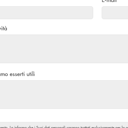
vità
mo esserti utili
amento, La informa che i Suoi dati personali saranno trattati esclusivamente per la ge