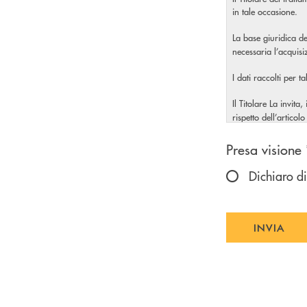
in tale occasione.
La base giuridica de
necessaria l’acquis
I dati raccolti per t
Il Titolare La invita
rispetto dell’artic
Scegliere u
Presa visione 
Dichiaro di
INVIA
INVIA