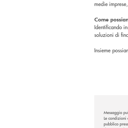
medie imprese, 
Come possiam
Identificando in
soluzioni di fi
Insieme
possiam
Messaggio pub
Le condizioni 
pubblico press