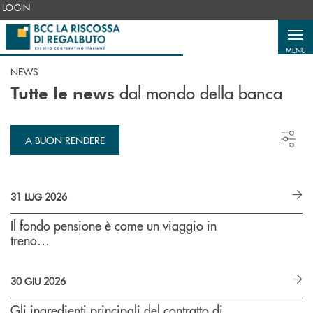
Salta al contenuto principale
LOGIN
MENU
NEWS
dal mondo della banca
Tutte le news
A BUON RENDERE
31 LUG 2026
Il fondo pensione è come un viaggio in
treno…
30 GIU 2026
Gli ingredienti principali del contratto di