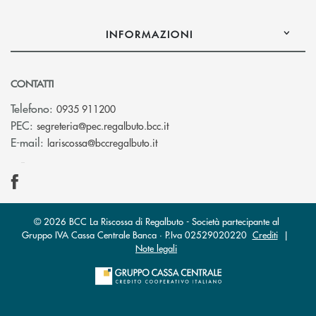
INFORMAZIONI
CONTATTI
Telefono:
0935 911200
(si apre l’app di posta elettron
PEC:
segreteria@pec.regalbuto.bcc.it
(si apre l’app di posta elettronica
E-mail:
lariscossa@bccregalbuto.it
© 2026 BCC La Riscossa di Regalbuto - Società partecipante al
Gruppo IVA Cassa Centrale Banca · P.Iva 02529020220
Crediti
|
Note legali